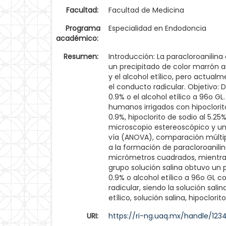
Facultad:
Facultad de Medicina
Programa
Especialidad en Endodoncia
académico:
Resumen:
Introducción: La paracloroanilin
un precipitado de color marrón a
y el alcohol etílico, pero actual
el conducto radicular. Objetivo: 
0.9% o el alcohol etílico a 96o GL
humanos irrigados con hipoclorito 
0.9%, hipoclorito de sodio al 5.2
microscopio estereoscópico y un
vía (ANOVA), comparación múltipl
a la formación de paracloroanilin
micrómetros cuadrados, mientras
grupo solución salina obtuvo un p
0.9% o alcohol etílico a 96o GL 
radicular, siendo la solución sal
etílico, solución salina, hipoclorit
URI:
https://ri-ng.uaq.mx/handle/12