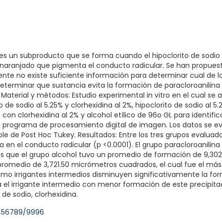
a es un subproducto que se forma cuando el hipoclorito de sodio
naranjado que pigmenta el conducto radicular. Se han propuesto
mente no existe suficiente información para determinar cual de l
Determinar que sustancia evita la formación de paracloroanilina e
. Material y métodos: Estudio experimental in vitro en el cual se
de sodio al 5.25% y clorhexidina al 2%, hipoclorito de sodio al 5.
5% con clorhexidina al 2% y alcohol etílico de 96o GL para identif
 programa de procesamiento digital de imagen. Los datos se eva
e de Post Hoc Tukey. Resultados: Entre los tres grupos evaluad
a en el conducto radicular (p <0.0001). El grupo paracloroanili
 que el grupo alcohol tuvo un promedio de formación de 9,302
romedio de 3,721.50 micrómetros cuadrados, el cual fue el más baj
como irrigantes intermedios disminuyen significativamente la fo
ina el irrigante intermedio con menor formación de este precipitad
o de sodio, clorhexidina.
3456789/9996