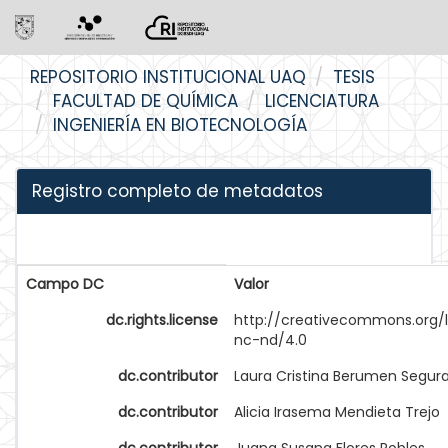
Skip
REPOSITORIO INSTITUCIONAL UAQ
TESIS
navigation
FACULTAD DE QUÍMICA
LICENCIATURA
INGENIERÍA EN BIOTECNOLOGÍA
Registro completo de metadatos
Campo DC
Valor
dc.rights.license
http://creativecommons.org/
nc-nd/4.0
dc.contributor
Laura Cristina Berumen Segur
dc.contributor
Alicia Irasema Mendieta Trejo