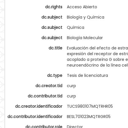
dc.rights
Acceso Abierto
dc.subject
Biología y Química
dc.subject
Química
dc.subject
Biología Molecular
dc.title
Evaluación del efecto de estrad
expresión del receptor de est
acoplado a proteína G sobre e
neuroendócrino de la línea cel
dc.type
Tesis de licenciatura
dc.creator.tid
curp
dc.contributor.tid
curp
dc.creator.identificador
TUCS980107MQTRHR05
dc.contributor.identificador
BESL701023MQTRGR05
dc.contributor.role
Director