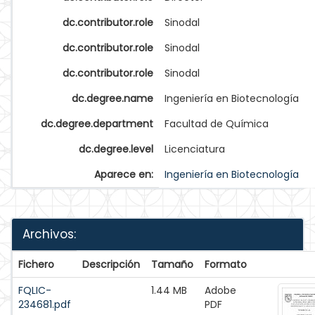
dc.contributor.role
Sinodal
dc.contributor.role
Sinodal
dc.contributor.role
Sinodal
dc.degree.name
Ingeniería en Biotecnología
dc.degree.department
Facultad de Química
dc.degree.level
Licenciatura
Aparece en:
Ingeniería en Biotecnología
Archivos:
Fichero
Descripción
Tamaño
Formato
FQLIC-
1.44 MB
Adobe
234681.pdf
PDF