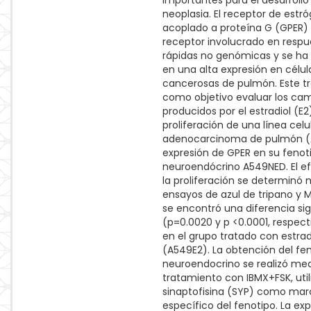
importantes para el desarrollo
neoplasia. El receptor de estr
acoplado a proteína G (GPER)
receptor involucrado en respu
rápidas no genómicas y se ha
en una alta expresión en célul
cancerosas de pulmón. Este t
como objetivo evaluar los ca
producidos por el estradiol (E2
proliferación de una línea celu
adenocarcinoma de pulmón (A
expresión de GPER en su fenot
neuroendócrino A549NED. El e
la proliferación se determinó 
ensayos de azul de tripano y
se encontró una diferencia sig
(p=0.0020 y p <0.0001, respe
en el grupo tratado con estrad
(A549E2). La obtención del fe
neuroendocrino se realizó med
tratamiento con IBMX+FSK, uti
sinaptofisina (SYP) como mar
específico del fenotipo. La ex