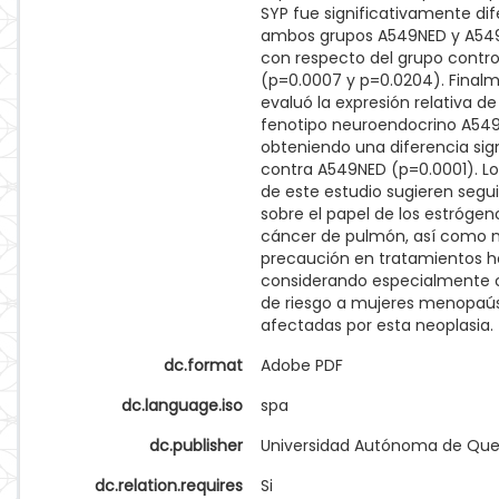
SYP fue significativamente di
ambos grupos A549NED y A54
con respecto del grupo contro
(p=0.0007 y p=0.0204). Finalm
evaluó la expresión relativa de
fenotipo neuroendocrino A54
obteniendo una diferencia sign
contra A549NED (p=0.0001). Lo
de este estudio sugieren segu
sobre el papel de los estrógen
cáncer de pulmón, así como 
precaución en tratamientos h
considerando especialmente
de riesgo a mujeres menopaú
afectadas por esta neoplasia.
dc.format
Adobe PDF
dc.language.iso
spa
dc.publisher
Universidad Autónoma de Que
dc.relation.requires
Si