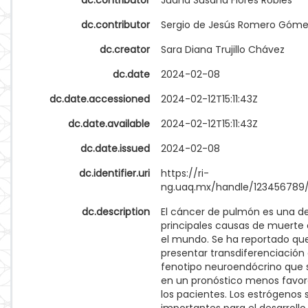
dc.contributor
Juana Susana Flores Robles
dc.contributor
Sergio de Jesús Romero Góm
dc.creator
Sara Diana Trujillo Chávez
dc.date
2024-02-08
dc.date.accessioned
2024-02-12T15:11:43Z
dc.date.available
2024-02-12T15:11:43Z
dc.date.issued
2024-02-08
dc.identifier.uri
https://ri-
ng.uaq.mx/handle/123456789
dc.description
El cáncer de pulmón es una de
principales causas de muerte 
el mundo. Se ha reportado qu
presentar transdiferenciación
fenotipo neuroendócrino que 
en un pronóstico menos favor
los pacientes. Los estrógenos 