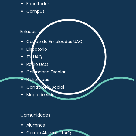
Facultades
Campus
Enlaces
Correo de Empleados UAQ
Directorio
TV UAQ
Radio UAQ
Calendario Escolar
Bibliotecas
Contraloría Social
Mapa de sitio
Comunidades
Alumnos
Correo Alumnos UAQ