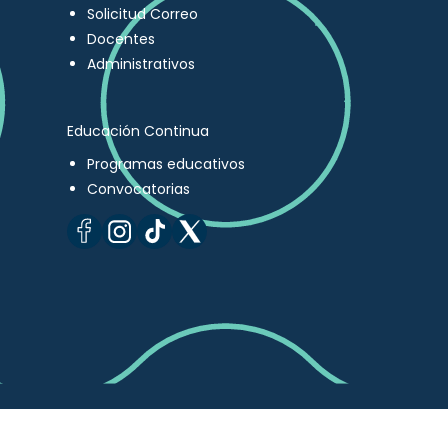
Solicitud Correo
Docentes
Administrativos
Educación Continua
Programas educativos
Convocatorias