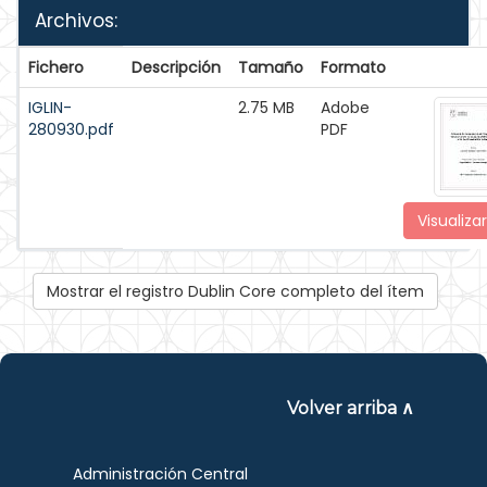
Archivos:
Fichero
Descripción
Tamaño
Formato
IGLIN-
2.75 MB
Adobe
280930.pdf
PDF
Visualizar
Mostrar el registro Dublin Core completo del ítem
Volver arriba ∧
Administración Central