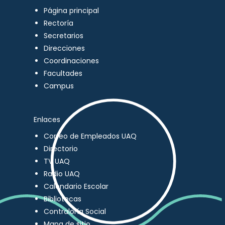
Página principal
Rectoría
Secretarios
Direcciones
Coordinaciones
Facultades
Campus
Enlaces
Correo de Empleados UAQ
Directorio
TV UAQ
Radio UAQ
Calendario Escolar
Bibliotecas
Contraloría Social
Mapa de sitio