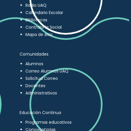
Radio UAQ
Calendario Escolar
Bibliotecas
Contraloría Social
Mapa de sitio
Comunidades
Alumnos
Correo Alumnos UAQ
Solicitud Correo
Docentes
Administrativos
Educación Continua
Programas educativos
Convocatorias