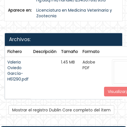
ng.uaq.mx/handle/123456789/9513
Aparece en:
Licenciatura en Medicina Veterinaria y
Zootecnia
Archivos:
Fichero
Descripción
Tamaño
Formato
Valeria
1.45 MB
Adobe
Oviedo
PDF
García-
H61290.pdf
Visualizar
Mostrar el registro Dublin Core completo del ítem