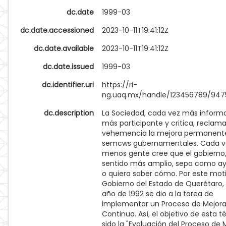
dc.date
1999-03
dc.date.accessioned
2023-10-11T19:41:12Z
dc.date.available
2023-10-11T19:41:12Z
dc.date.issued
1999-03
dc.identifier.uri
https://ri-
ng.uaq.mx/handle/123456789/947
dc.description
La Sociedad, cada vez más inform
más participante y critica, reclam
vehemencia la mejora permanente
semcws gubernamentales. Cada v
menos gente cree que el gobierno,
sentido más amplio, sepa como ay
o quiera saber cómo. Por este moti
Gobierno del Estado de Querétaro, 
año de 1992 se dio a la tarea de
implementar un Proceso de Mejor
Continua. Así, el objetivo de esta t
sido la "Evaluación del Proceso de 