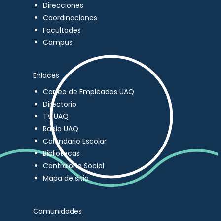
Direcciones
Coordinaciones
Facultades
Campus
Enlaces
Correo de Empleados UAQ
Directorio
TV UAQ
Radio UAQ
Calendario Escolar
Bibliotecas
Contraloría Social
Mapa de sitio
Comunidades