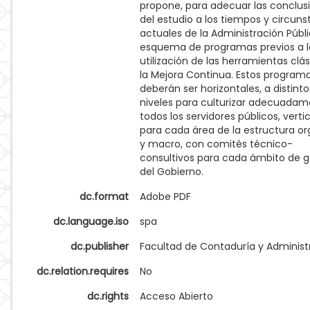
propone, para adecuar las conclus
del estudio a los tiempos y circuns
actuales de la Administración Públi
esquema de programas previos a l
utilización de las herramientas clá
la Mejora Continua. Estos program
deberán ser horizontales, a distinto
niveles para culturizar adecuadam
todos los servidores públicos, verti
para cada área de la estructura o
y macro, con comités técnico-
consultivos para cada ámbito de g
del Gobierno.
dc.format
Adobe PDF
dc.language.iso
spa
dc.publisher
Facultad de Contaduría y Administ
dc.relation.requires
No
dc.rights
Acceso Abierto