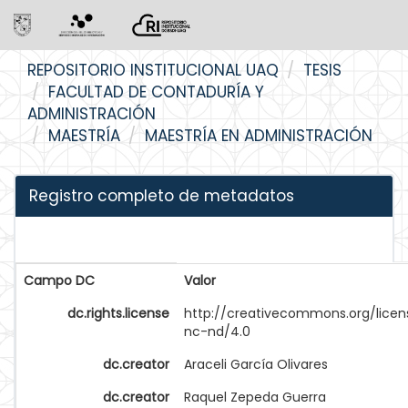
Skip
REPOSITORIO INSTITUCIONAL UAQ
TESIS
navigation
FACULTAD DE CONTADURÍA Y
ADMINISTRACIÓN
MAESTRÍA
MAESTRÍA EN ADMINISTRACIÓN
Registro completo de metadatos
Campo DC
Valor
dc.rights.license
http://creativecommons.org/licen
nc-nd/4.0
dc.creator
Araceli García Olivares
dc.creator
Raquel Zepeda Guerra