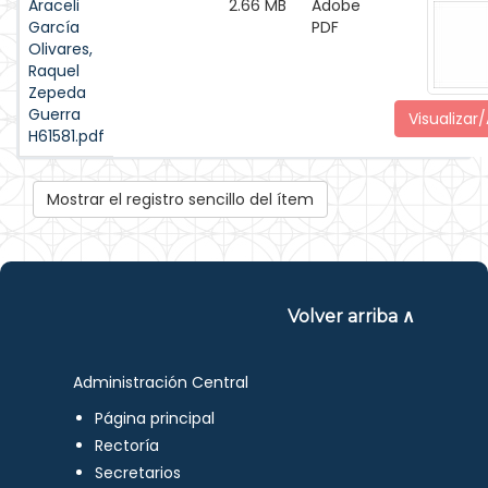
Araceli
2.66 MB
Adobe
García
PDF
Olivares,
Raquel
Zepeda
Guerra
Visualizar/
H61581.pdf
Mostrar el registro sencillo del ítem
Volver arriba ∧
Administración Central
Página principal
Rectoría
Secretarios