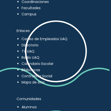
Coordinaciones
Facultades
Campus
Enlaces
Correo de Empleados UAQ
Directorio
TV UAQ
Radio UAQ
Calendario Escolar
Bibliotecas
Contraloría Social
Mapa de sitio
Comunidades
Alumnos