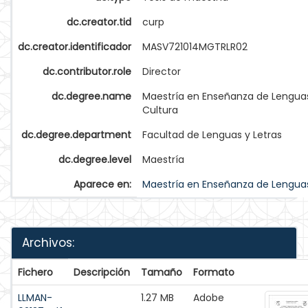
dc.creator.tid
curp
dc.creator.identificador
MASV721014MGTRLR02
dc.contributor.role
Director
dc.degree.name
Maestría en Enseñanza de Lengua
Cultura
dc.degree.department
Facultad de Lenguas y Letras
dc.degree.level
Maestría
Aparece en:
Maestría en Enseñanza de Lenguas
Archivos:
Fichero
Descripción
Tamaño
Formato
LLMAN-
1.27 MB
Adobe