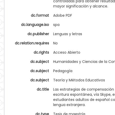
controladas para obtener resulta
mayor significación y alcance.
dc.format
Adobe PDF
dc.language.iso
spa
dc.publisher
Lenguas y letras
dc.relation.requires
No
dc.rights
Acceso Abierto
dc.subject
Humanidades y Ciencias de la Co
dc.subject
Pedagogía
dc.subject
Teoría y Métodos Educativos
dc.title
Las estrategias de compensación 
escritura espontánea, vía Skype, 
estudiantes adultos de español 
lengua extranjera.
dc.type
Tesis de maestría