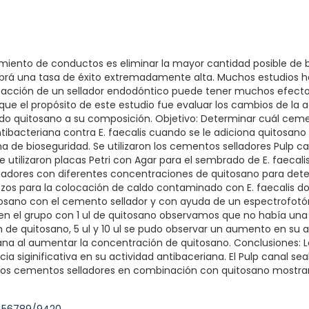
tamiento de conductos es eliminar la mayor cantidad posible de b
abrá una tasa de éxito extremadamente alta. Muchos estudios h
 acción de un sellador endodóntico puede tener muchos efectos
o que el propósito de este estudio fue evaluar los cambios de la a
do quitosano a su composición. Objetivo: Determinar cuál cemen
ibacteriana contra E. faecalis cuando se le adiciona quitosan
 de bioseguridad. Se utilizaron los cementos selladores Pulp can
e utilizaron placas Petri con Agar para el sembrado de E. faecali
adores con diferentes concentraciones de quitosano para determ
pozos para la colocación de caldo contaminado con E. faecalis 
tosano con el cemento sellador y con ayuda de un espectrofotó
 en el grupo con 1 ul de quitosano observamos que no había una d
de quitosano, 5 ul y 10 ul se pudo observar un aumento en su
na al aumentar la concentración de quitosano. Conclusiones: Lo
ia siginificativa en su actividad antibaceriana. El Pulp canal 
bos cementos selladores en combinación con quitosano mostrar