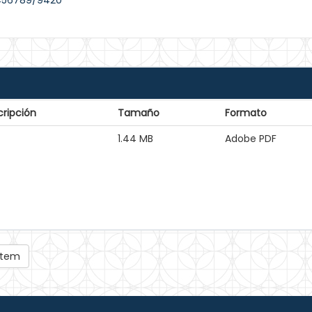
3456789/9420
ripción
Tamaño
Formato
1.44 MB
Adobe PDF
 ítem