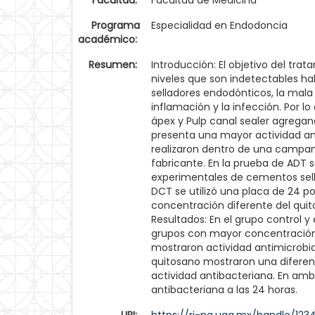
Facultad:
Facultad de Medicina
Programa
Especialidad en Endodoncia
académico:
Resumen:
Introducción: El objetivo del tra
niveles que son indetectables h
selladores endodónticos, la mala
inflamación y la infección. Por l
ápex y Pulp canal sealer agregan
presenta una mayor actividad ant
realizaron dentro de una campana
fabricante. En la prueba de ADT s
experimentales de cementos sell
DCT se utilizó una placa de 24 
concentración diferente del qui
Resultados: En el grupo control y
grupos con mayor concentración 
mostraron actividad antimicrobia
quitosano mostraron una diferenc
actividad antibacteriana. En am
antibacteriana a las 24 horas.