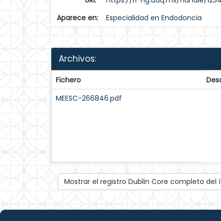
URI:
https://ri-ng.uaq.mx/handle/12
Aparece en:
Especialidad en Endodoncia
Archivos:
Fichero
Desc
MEESC-266846.pdf
Mostrar el registro Dublin Core completo del