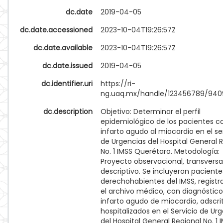
dc.date
2019-04-05
dc.date.accessioned
2023-10-04T19:26:57Z
dc.date.available
2023-10-04T19:26:57Z
dc.date.issued
2019-04-05
dc.identifier.uri
https://ri-
ng.uaq.mx/handle/123456789/940
dc.description
Objetivo: Determinar el perfil
epidemiológico de los pacientes c
infarto agudo al miocardio en el se
de Urgencias del Hospital General 
No. 1 IMSS Querétaro. Metodología:
Proyecto observacional, transversal
descriptivo. Se incluyeron paciente
derechohabientes del IMSS, registr
el archivo médico, con diagnóstic
infarto agudo de miocardio, adscri
hospitalizados en el Servicio de Ur
del Hospital General Regional No. 1 