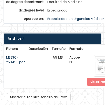
dc.degree.department
Facultad de Medicina
dc.degree.level
Especialidad
Aparece en:
Especialidad en Urgencias Médico-
Archivos:
Fichero
Descripción
Tamaño
Formato
MEESC-
1.59 MB
Adobe
258490.pdf
PDF
Visualiza
Mostrar el registro sencillo del ítem