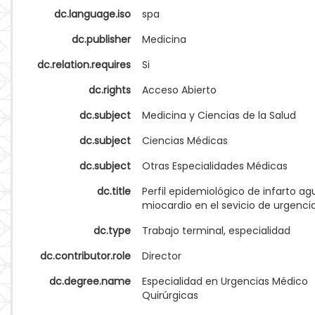
dc.language.iso
spa
dc.publisher
Medicina
dc.relation.requires
Si
dc.rights
Acceso Abierto
dc.subject
Medicina y Ciencias de la Salud
dc.subject
Ciencias Médicas
dc.subject
Otras Especialidades Médicas
dc.title
Perfil epidemiológico de infarto a
miocardio en el sevicio de urgencia
dc.type
Trabajo terminal, especialidad
dc.contributor.role
Director
dc.degree.name
Especialidad en Urgencias Médico
Quirúrgicas