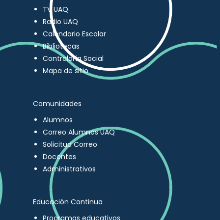
TV UAQ
Radio UAQ
Calendario Escolar
Bibliotecas
Contraloría Social
Mapa de sitio
Comunidades
Alumnos
Correo Alumnos UAQ
Solicitud Correo
Docentes
Administrativos
Educación Continua
Programas educativos