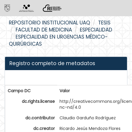
Skip
REPOSITORIO INSTITUCIONAL UAQ
TESIS
navigation
FACULTAD DE MEDICINA
ESPECIALIDAD
ESPECIALIDAD EN URGENCIAS MÉDICO-
QUIRÚRGICAS
Registro completo de metadatos
Campo DC
Valor
dc.rights.license
http://creativecommons.org/licen
nc-nd/4.0
dc.contributor
Claudio Garduño Rodríguez
dc.creator
Ricardo Jesús Mendoza Flores