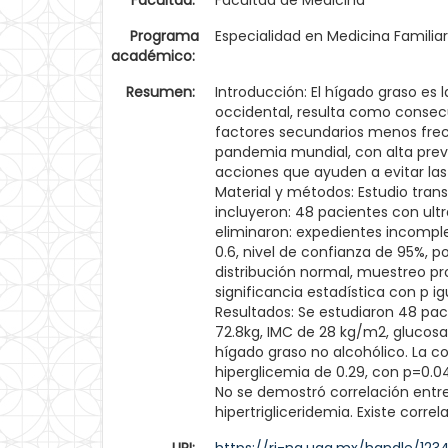
Facultad:
Facultad de Medicina
Programa
Especialidad en Medicina Familiar
académico:
Resumen:
Introducción: El hígado graso e
occidental, resulta como consecu
factores secundarios menos frec
pandemia mundial, con alta preva
acciones que ayuden a evitar las
Material y métodos: Estudio tran
incluyeron: 48 pacientes con ult
eliminaron: expedientes incomplet
0.6, nivel de confianza de 95%, 
distribución normal, muestreo pro
significancia estadística con p 
Resultados: Se estudiaron 48 pa
72.8kg, IMC de 28 kg/m2, glucosa 
hígado graso no alcohólico. La c
hiperglicemia de 0.29, con p=0.04
No se demostró correlación entr
hipertrigliceridemia. Existe corre