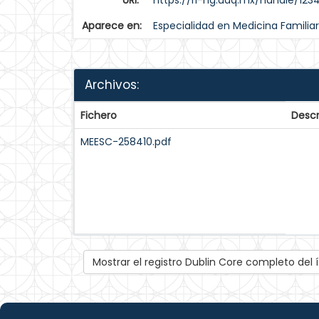
URI:
https://ri-ng.uaq.mx/handle/12
Aparece en:
Especialidad en Medicina Familiar
Archivos:
Fichero
Descr
MEESC-258410.pdf
Mostrar el registro Dublin Core completo del