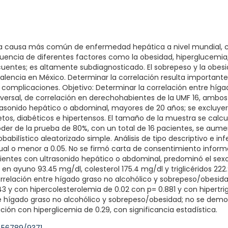
s la causa más común de enfermedad hepática a nivel mundial, c
encia de diferentes factores como la obesidad, hiperglucemia, 
uentes; es altamente subdiagnosticado. El sobrepeso y la obe
lencia en México. Determinar la correlación resulta importante
 complicaciones. Objetivo: Determinar la correlación entre híg
sversal, de correlación en derechohabientes de la UMF 16, ambos
rasonido hepático o abdominal, mayores de 20 años; se excluyer
os, diabéticos e hipertensos. El tamaño de la muestra se calculó
poder de la prueba de 80%, con un total de 16 pacientes, se aum
babilístico aleatorizado simple. Análisis de tipo descriptivo e in
igual o menor a 0.05. No se firmó carta de consentimiento infor
cientes con ultrasonido hepático o abdominal, predominó el se
en ayuno 93.45 mg/dl, colesterol 175.4 mg/dl y triglicéridos 222
orrelación entre hígado graso no alcohólico y sobrepeso/obesida
3 y con hipercolesterolemia de 0.02 con p= 0.881 y con hipertrig
e hígado graso no alcohólico y sobrepeso/obesidad; no se demos
lación con hiperglicemia de 0.29, con significancia estadística.