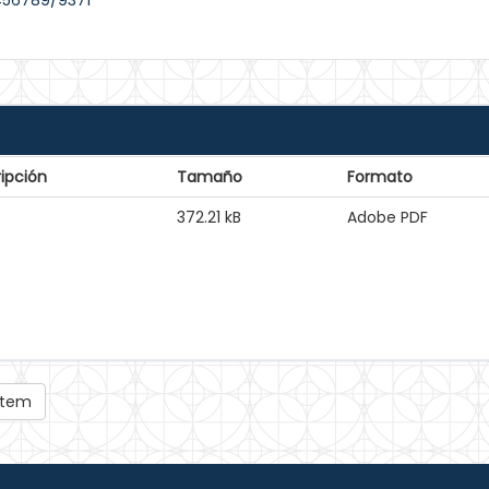
3456789/9371
ipción
Tamaño
Formato
372.21 kB
Adobe PDF
 ítem