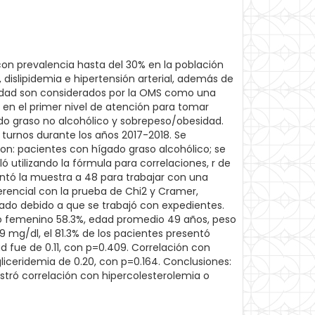
on prevalencia hasta del 30% en la población
dislipidemia e hipertensión arterial, además de
sidad son considerados por la OMS como una
 en el primer nivel de atención para tomar
ado graso no alcohólico y sobrepeso/obesidad.
 turnos durante los años 2017-2018. Se
on: pacientes con hígado graso alcohólico; se
 utilizando la fórmula para correlaciones, r de
entó la muestra a 48 para trabajar con una
ferencial con la prueba de Chi2 y Cramer,
mado debido a que se trabajó con expedientes.
xo femenino 58.3%, edad promedio 49 años, peso
.9 mg/dl, el 81.3% de los pacientes presentó
d fue de 0.11, con p=0.409. Correlación con
liceridemia de 0.20, con p=0.164. Conclusiones:
tró correlación con hipercolesterolemia o