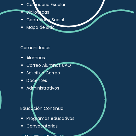
Calendario Escolar
Bibliotecas
Contraloría Social
Mapa de sitio
Comunidades
Alumnos
Correo Alumnos UAQ
Solicitud Correo
Docentes
Administrativos
Educación Continua
Programas educativos
Convocatorias