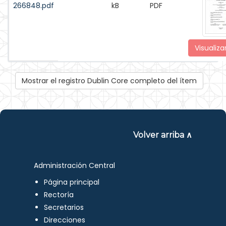
266848.pdf
kB
PDF
Visualiza
Mostrar el registro Dublin Core completo del ítem
Volver arriba ∧
Administración Central
Página principal
Rectoría
Secretarios
Direcciones