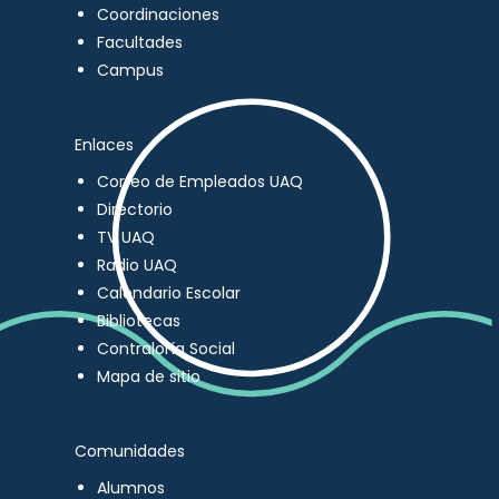
Coordinaciones
Facultades
Campus
Enlaces
Correo de Empleados UAQ
Directorio
TV UAQ
Radio UAQ
Calendario Escolar
Bibliotecas
Contraloría Social
Mapa de sitio
Comunidades
Alumnos