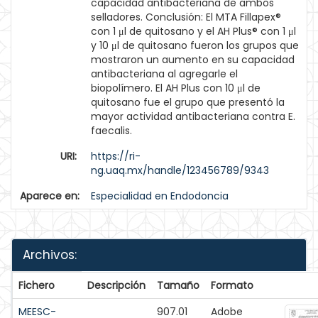
capacidad antibacteriana de ambos
selladores. Conclusión: El MTA Fillapex®
con 1 μl de quitosano y el AH Plus® con 1 μl
y 10 μl de quitosano fueron los grupos que
mostraron un aumento en su capacidad
antibacteriana al agregarle el
biopolímero. El AH Plus con 10 μl de
quitosano fue el grupo que presentó la
mayor actividad antibacteriana contra E.
faecalis.
URI:
https://ri-
ng.uaq.mx/handle/123456789/9343
Aparece en:
Especialidad en Endodoncia
Archivos:
Fichero
Descripción
Tamaño
Formato
MEESC-
907.01
Adobe