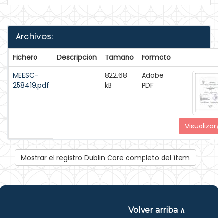
Archivos:
Fichero
Descripción
Tamaño
Formato
MEESC-
822.68
Adobe
258419.pdf
kB
PDF
Visualizar
Mostrar el registro Dublin Core completo del ítem
Volver arriba ∧