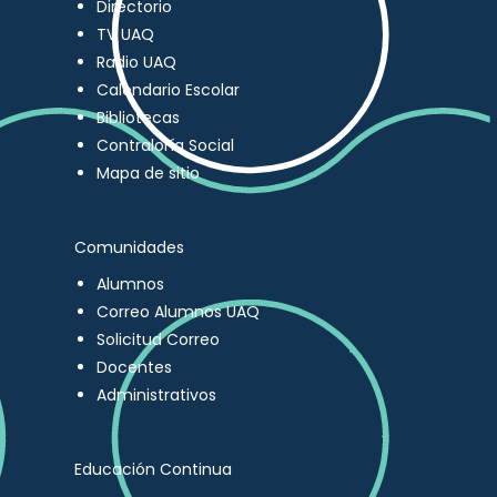
Directorio
TV UAQ
Radio UAQ
Calendario Escolar
Bibliotecas
Contraloría Social
Mapa de sitio
Comunidades
Alumnos
Correo Alumnos UAQ
Solicitud Correo
Docentes
Administrativos
Educación Continua