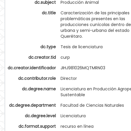
dc.subject
Producción Animal
dc.title
Caracterización de las principales
problemáticas presentes en las
producciones cunícolas dentro de
urbana y semi-urbana del estado
Querétaro.
dc.type
Tesis de licenciatura
dc.creator.tid
curp
dc.creator.identificador
JIHJ981026MQTMRN03
dc.contributor.role
Director
dc.degree.name
Licenciatura en Producción Agrop
Sustentable
dc.degree.department
Facultad de Ciencias Naturales
dc.degree.level
Licenciatura
dc.format.support
recurso en línea