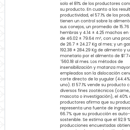
solo el 81% de los productores c
su producto. En cuanto a los resu
productividad, el 57.1% de los pro
tienen un control sobre la alimen
sus conejos, un promedio de 15.76 
hembras y 4.14 ± 4.25 machos en
de 46.02 ± 79.64 m², con una pro
de 26.7 ± 24.27 Kg al mes; y un ga
192.38 ± 284.29 Kg de alimento y 
monetario por el alimento de $1´74
´560.18 al mes. Los métodos de
insensibilización y matanza may
empleados son la dislocación cervi
corte directo de la yugular (44.4
uno). El 57.1% vende su producto 
diversos fines zootécnicos (carne,
mascota o investigación), el 40% 
productores afirma que su produ
representa una fuente de ingresos
66.7% que su producción es auto-
sostenible. Se estima que el 92.9 %
producciones encuestadas obtie