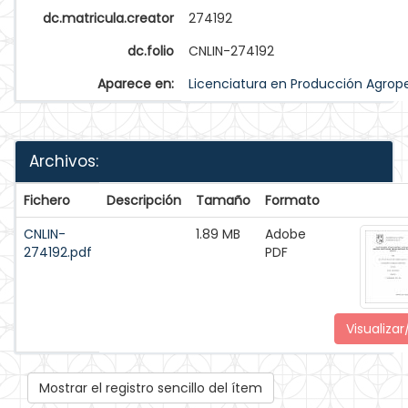
dc.matricula.creator
274192
dc.folio
CNLIN-274192
Aparece en:
Licenciatura en Producción Agrop
Archivos:
Fichero
Descripción
Tamaño
Formato
CNLIN-
1.89 MB
Adobe
274192.pdf
PDF
Visualizar
Mostrar el registro sencillo del ítem