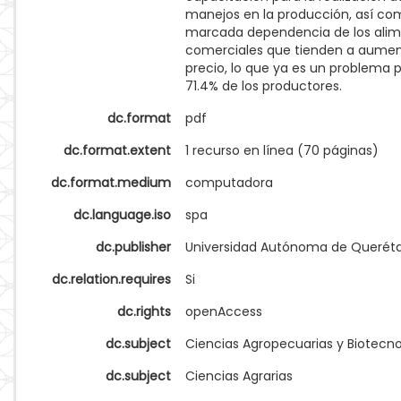
manejos en la producción, así c
marcada dependencia de los ali
comerciales que tienden a aumen
precio, lo que ya es un problema p
71.4% de los productores.
dc.format
pdf
dc.format.extent
1 recurso en línea (70 páginas)
dc.format.medium
computadora
dc.language.iso
spa
dc.publisher
Universidad Autónoma de Querét
dc.relation.requires
Si
dc.rights
openAccess
dc.subject
Ciencias Agropecuarias y Biotecno
dc.subject
Ciencias Agrarias