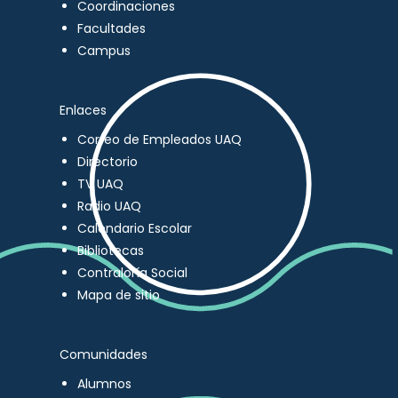
Coordinaciones
Facultades
Campus
Enlaces
Correo de Empleados UAQ
Directorio
TV UAQ
Radio UAQ
Calendario Escolar
Bibliotecas
Contraloría Social
Mapa de sitio
Comunidades
Alumnos