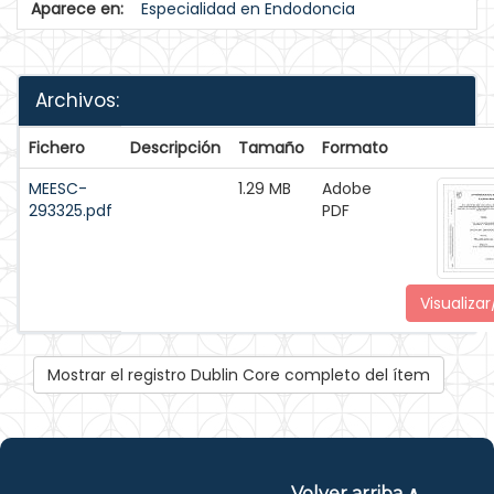
Aparece en:
Especialidad en Endodoncia
Archivos:
Fichero
Descripción
Tamaño
Formato
MEESC-
1.29 MB
Adobe
293325.pdf
PDF
Visualizar
Mostrar el registro Dublin Core completo del ítem
Volver arriba ∧