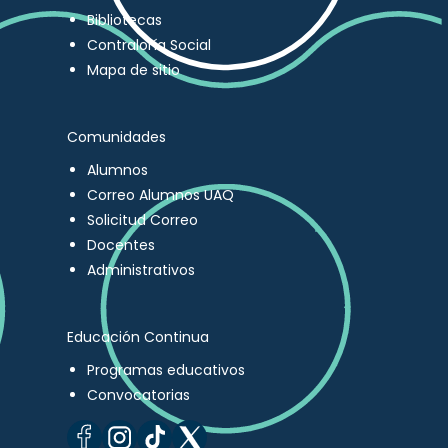
Bibliotecas
Contraloría Social
Mapa de sitio
Comunidades
Alumnos
Correo Alumnos UAQ
Solicitud Correo
Docentes
Administrativos
Educación Continua
Programas educativos
Convocatorias