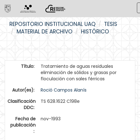
Skip
REPOSITORIO INSTITUCIONAL UAQ
TESIS
navigation
MATERIAL DE ARCHIVO
HISTÓRICO
Título:
Tratamiento de aguas residuales
eliminación de sólidos y grasas por
floculación con sales férricas
Autor(es):
Roció Campos Alanís
Clasificación
TS 628.1622 C198e
DDC:
Fecha de
nov-1993
publicación
: