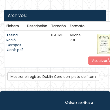
Archivos:
Fichero
Descripción
Tamaño
Formato
Tesina
8.41 MB
Adobe
Roció
PDF
Campos
Alanís.pdf
Visualizar/
Mostrar el registro Dublin Core completo del ítem
Volver arriba ∧