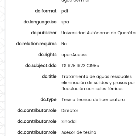
agua del mar
dc.format
pdf
dc.language.iso
spa
dc.publisher
Universidad Autónoma de Queréta
dc.relation.requires
No
dc.rights
openAccess
dc.subject.ddc
TS 628.1622 C198e
dc.title
Tratamiento de aguas residuales
eliminación de sólidos y grasas por
floculación con sales férricas
dc.type
Tesina teorica de licenciatura
dc.contributor.role
Director
dc.contributor.role
Sinodal
dc.contributor.role
Asesor de tesina