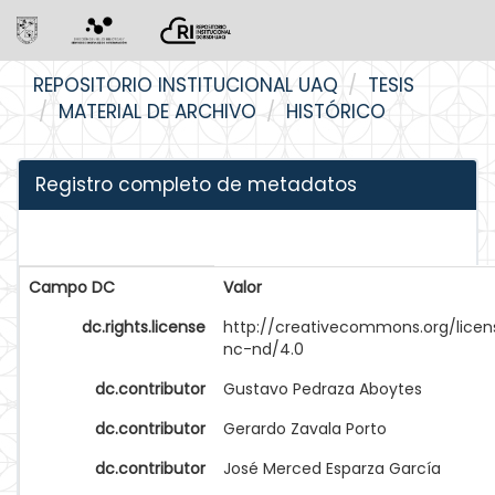
Skip
REPOSITORIO INSTITUCIONAL UAQ
TESIS
navigation
MATERIAL DE ARCHIVO
HISTÓRICO
Registro completo de metadatos
Campo DC
Valor
dc.rights.license
http://creativecommons.org/licen
nc-nd/4.0
dc.contributor
Gustavo Pedraza Aboytes
dc.contributor
Gerardo Zavala Porto
dc.contributor
José Merced Esparza García