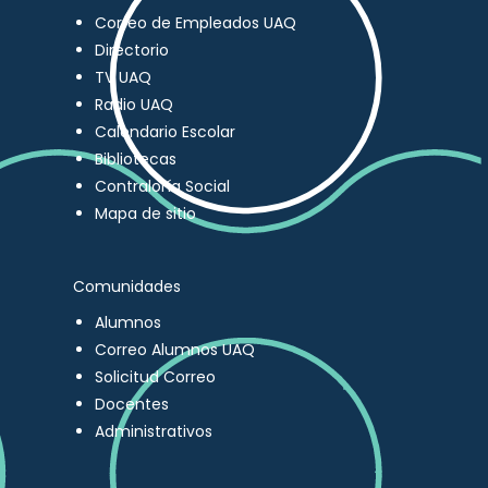
Correo de Empleados UAQ
Directorio
TV UAQ
Radio UAQ
Calendario Escolar
Bibliotecas
Contraloría Social
Mapa de sitio
Comunidades
Alumnos
Correo Alumnos UAQ
Solicitud Correo
Docentes
Administrativos