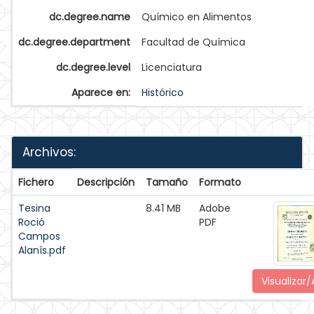
dc.degree.name
Químico en Alimentos
dc.degree.department
Facultad de Química
dc.degree.level
Licenciatura
Aparece en:
Histórico
Archivos:
Fichero
Descripción
Tamaño
Formato
Tesina
8.41 MB
Adobe
Roció
PDF
Campos
Alanís.pdf
Visualizar/