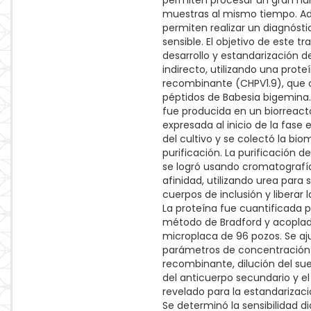
permiten procesar un gran n
muestras al mismo tiempo. A
permiten realizar un diagnósti
sensible. El objetivo de este tr
desarrollo y estandarización d
indirecto, utilizando una prote
recombinante (CHPV1.9), que 
péptidos de Babesia bigemina.
fue producida en un biorreacto
expresada al inicio de la fase
del cultivo y se colectó la bi
purificación. La purificación de
se logró usando cromatografí
afinidad, utilizando urea para so
cuerpos de inclusión y liberar l
La proteína fue cuantificada p
método de Bradford y acopla
microplaca de 96 pozos. Se aj
parámetros de concentración
recombinante, dilución del sue
del anticuerpo secundario y e
revelado para la estandarizació
Se determinó la sensibilidad d