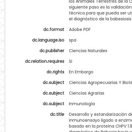
los Animales Terrestres de la OI
siguiente paso es la validación
técnica para que pueda ser ut
el diagnóstico de la babesiosis
dc.format
Adobe PDF
dc.language.iso
spa
dc.publisher
Ciencias Naturales
dc.relation.requires
Si
dc.rights
En Embargo
dc.subject
Ciencias Agropecuarias Y Biot
dc.subject
Ciencias Agrarias
dc.subject
Inmunología
dc.title
Desarrollo y estandarización d
inmunoensayo ligado a enzima
basado en la proteína CHPV 1.9