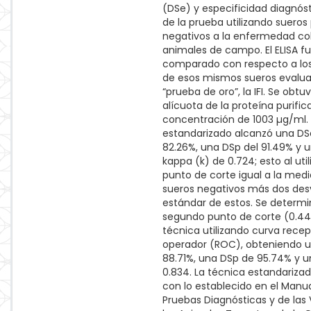
(DSe) y especificidad diagnós
de la prueba utilizando sueros 
negativos a la enfermedad co
animales de campo. El ELISA f
comparado con respecto a los
de esos mismos sueros evalua
“prueba de oro”, la IFI. Se obtu
alícuota de la proteína purifi
concentración de 1003 µg/ml. E
estandarizado alcanzó una DS
82.26%, una DSp del 91.49% y u
kappa (k) de 0.724; esto al util
punto de corte igual a la medi
sueros negativos más dos des
estándar de estos. Se determ
segundo punto de corte (0.44
técnica utilizando curva recep
operador (ROC), obteniendo 
88.71%, una DSp de 95.74% y un
0.834. La técnica estandariz
con lo establecido en el Manua
Pruebas Diagnósticas y de las