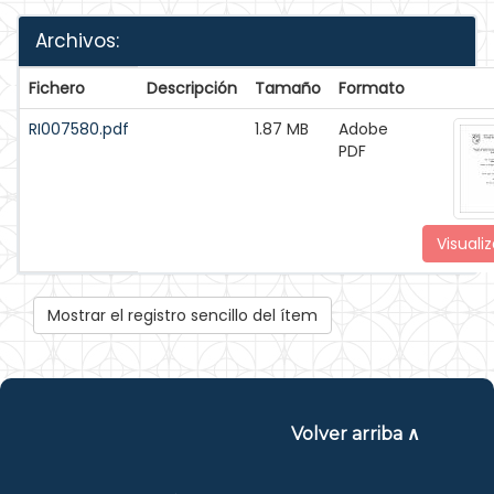
Archivos:
Fichero
Descripción
Tamaño
Formato
RI007580.pdf
1.87 MB
Adobe
PDF
Visualiz
Mostrar el registro sencillo del ítem
Volver arriba ∧