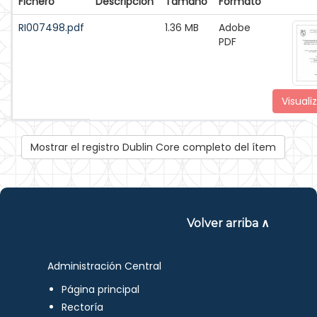
Fichero
Descripción
Tamaño
Formato
RI007498.pdf
1.36 MB
Adobe
PDF
Visuali
Mostrar el registro Dublin Core completo del ítem
Volver arriba ∧
Administración Central
Página principal
Rectoría