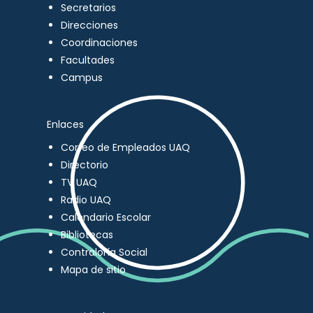
Secretarios
Direcciones
Coordinaciones
Facultades
Campus
Enlaces
Correo de Empleados UAQ
Directorio
TV UAQ
Radio UAQ
Calendario Escolar
Bibliotecas
Contraloría Social
Mapa de sitio