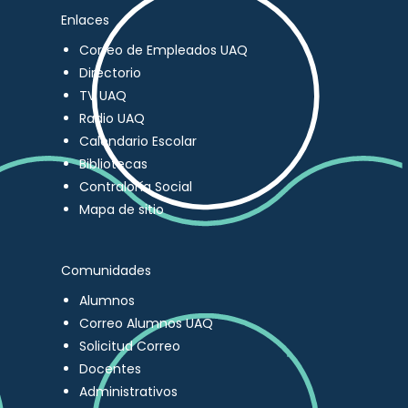
Enlaces
Correo de Empleados UAQ
Directorio
TV UAQ
Radio UAQ
Calendario Escolar
Bibliotecas
Contraloría Social
Mapa de sitio
Comunidades
Alumnos
Correo Alumnos UAQ
Solicitud Correo
Docentes
Administrativos