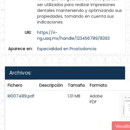
ser utilizados para realizar impresiones
dentales manteniendo y optimizando sus
propiedades, tomando en cuenta sus
indicaciones.
URI:
https://ri-
ng.uaq.mx/handle/123456789/8393
Aparece en:
Especialidad en Prostodoncia
Archivos:
Fichero
Descripción
Tamaño
Formato
RI007489.pdf
1.01 MB
Adobe
PDF
Visuali