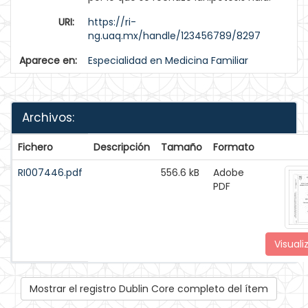
URI:
https://ri-
ng.uaq.mx/handle/123456789/8297
Aparece en:
Especialidad en Medicina Familiar
Archivos:
Fichero
Descripción
Tamaño
Formato
RI007446.pdf
556.6 kB
Adobe
PDF
Visuali
Mostrar el registro Dublin Core completo del ítem