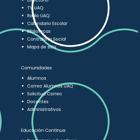
Directorio
TV UAQ
Radio UAQ
Calendario Escolar
Bibliotecas
Contraloría Social
Mapa de sitio
Comunidades
Alumnos
Correo Alumnos UAQ
Solicitud Correo
Docentes
Administrativos
Educación Continua