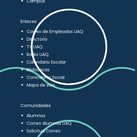
Campus
Enlaces
Correo de Empleados UAQ
Directorio
TV UAQ
Radio UAQ
Calendario Escolar
Bibliotecas
Contraloría Social
Mapa de sitio
Comunidades
Alumnos
Correo Alumnos UAQ
Solicitud Correo