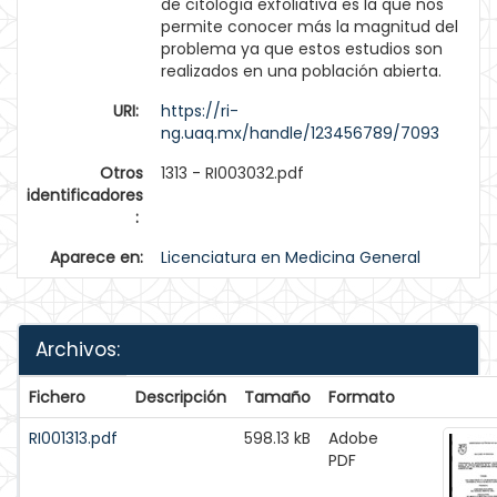
de citología exfoliativa es la que nos
permite conocer más la magnitud del
problema ya que estos estudios son
realizados en una población abierta.
URI:
https://ri-
ng.uaq.mx/handle/123456789/7093
Otros
1313 - RI003032.pdf
identificadores
:
Aparece en:
Licenciatura en Medicina General
Archivos:
Fichero
Descripción
Tamaño
Formato
RI001313.pdf
598.13 kB
Adobe
PDF