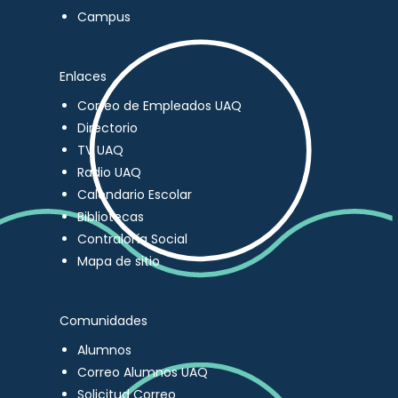
Campus
Enlaces
Correo de Empleados UAQ
Directorio
TV UAQ
Radio UAQ
Calendario Escolar
Bibliotecas
Contraloría Social
Mapa de sitio
Comunidades
Alumnos
Correo Alumnos UAQ
Solicitud Correo