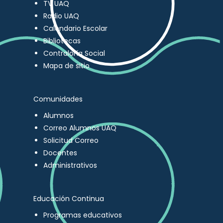
TV UAQ
Radio UAQ
Calendario Escolar
Bibliotecas
Contraloría Social
Mapa de sitio
Comunidades
Alumnos
Correo Alumnos UAQ
Solicitud Correo
Docentes
Administrativos
Educación Continua
Programas educativos