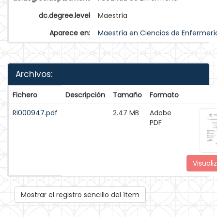
dc.degree.level
Maestría
Aparece en:
Maestría en Ciencias de Enfermerí
Archivos:
Fichero
Descripción
Tamaño
Formato
RI000947.pdf
2.47 MB
Adobe
PDF
Visuali
Mostrar el registro sencillo del ítem