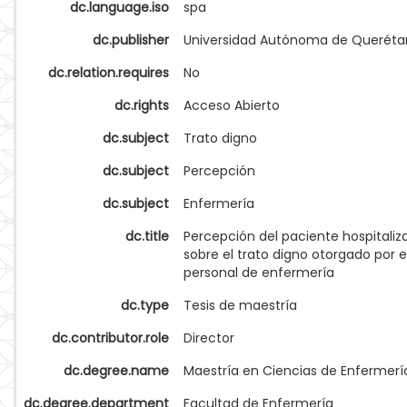
dc.language.iso
spa
dc.publisher
Universidad Autónoma de Queréta
dc.relation.requires
No
dc.rights
Acceso Abierto
dc.subject
Trato digno
dc.subject
Percepción
dc.subject
Enfermería
dc.title
Percepción del paciente hospitaliz
sobre el trato digno otorgado por e
personal de enfermería
dc.type
Tesis de maestría
dc.contributor.role
Director
dc.degree.name
Maestría en Ciencias de Enfermerí
dc.degree.department
Facultad de Enfermería