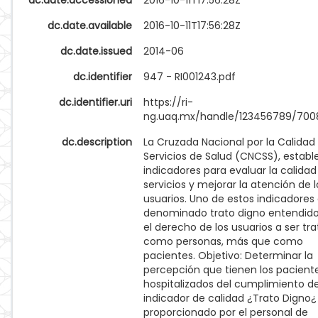
dc.date.accessioned
2016-10-11T17:56:28Z
dc.date.available
2016-10-11T17:56:28Z
dc.date.issued
2014-06
dc.identifier
947 - RI001243.pdf
dc.identifier.uri
https://ri-
ng.uaq.mx/handle/123456789/700
dc.description
La Cruzada Nacional por la Calidad 
Servicios de Salud (CNCSS), establ
indicadores para evaluar la calidad
servicios y mejorar la atención de l
usuarios. Uno de estos indicadores 
denominado trato digno entendi
el derecho de los usuarios a ser tr
como personas, más que como
pacientes. Objetivo: Determinar la
percepción que tienen los pacient
hospitalizados del cumplimiento de
indicador de calidad ¿Trato Digno¿
proporcionado por el personal de