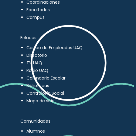
Coordinaciones
Facultades
Campus
Enlaces
Correo de Empleados UAQ
Directorio
TV UAQ
Radio UAQ
Calendario Escolar
Bibliotecas
Contraloría Social
Mapa de sitio
Comunidades
Alumnos