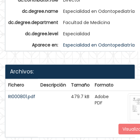
dc.contributor.role
Director
dc.degree.name
Especialidad en Odontopediatría
dc.degree.department
Facultad de Medicina
dc.degree.level
Especialidad
Aparece en:
Especialidad en Odontopediatría
Archivos:
Fichero
Descripción
Tamaño
Formato
RI000801.pdf
479.7 kB
Adobe
PDF
Visualiz