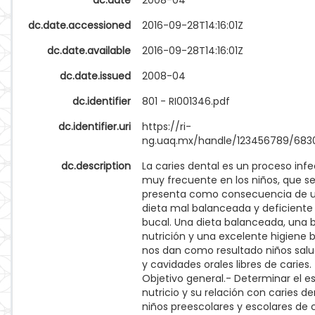
dc.date
2008-04
dc.date.accessioned
2016-09-28T14:16:01Z
dc.date.available
2016-09-28T14:16:01Z
dc.date.issued
2008-04
dc.identifier
801 - RI001346.pdf
dc.identifier.uri
https://ri-
ng.uaq.mx/handle/123456789/683
dc.description
La caries dental es un proceso inf
muy frecuente en los niños, que s
presenta como consecuencia de 
dieta mal balanceada y deficiente
bucal. Una dieta balanceada, una
nutrición y una excelente higiene 
nos dan como resultado niños sal
y cavidades orales libres de caries.
Objetivo general.- Determinar el e
nutricio y su relación con caries de
niños preescolares y escolares de 