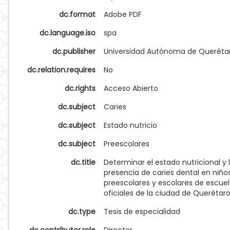
dc.format
Adobe PDF
dc.language.iso
spa
dc.publisher
Universidad Autónoma de Queréta
dc.relation.requires
No
dc.rights
Acceso Abierto
dc.subject
Caries
dc.subject
Estado nutricio
dc.subject
Preescolares
dc.title
Determinar el estado nutricional y 
presencia de caries dental en niño
preescolares y escolares de escue
oficiales de la ciudad de Querétar
dc.type
Tesis de especialidad