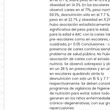
en el 15.7%, sobre peso en el 13.6% y
obesidad en 14.3%. En los escolares
observó caries en el 71%, peso nor
59.3%, desnutrición sólo en el 7.7 %
peso en el 22.7% y obesidad en 11.2
hubo asociación estadísticamente
significativa del peso para la edad, 
para la edad e IMC con la caries t
pre-escolares como en escolares, 
cuadrada, p> 0.05 Conclusiones.- L
presencia de caries continúa sien
problema de salud pública. No hub
asociación de caries con el estado
nutricio. Se observó sobrepeso y o
en un 28 % en preescolares y en u
en escolares quedando atrás la
desnutrición con solo un 15 % y 7.7
respectivamente. Se deben consoli
programas de vigilancia de higiene 
de nutrición para evitar sobre todo
generen en los niños enfermedad
crónico-degenerativas, con sus gr
repercusiones.