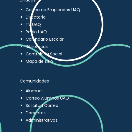
Enlaces
Correo de Empleados UAQ
Directorio
TV UAQ
Radio UAQ
Calendario Escolar
Bibliotecas
Contraloría Social
Mapa de sitio
Comunidades
Alumnos
Correo Alumnos UAQ
Solicitud Correo
Docentes
Administrativos