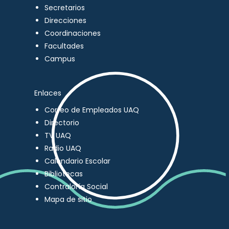
Secretarios
Direcciones
Coordinaciones
Facultades
Campus
Enlaces
Correo de Empleados UAQ
Directorio
TV UAQ
Radio UAQ
Calendario Escolar
Bibliotecas
Contraloría Social
Mapa de sitio