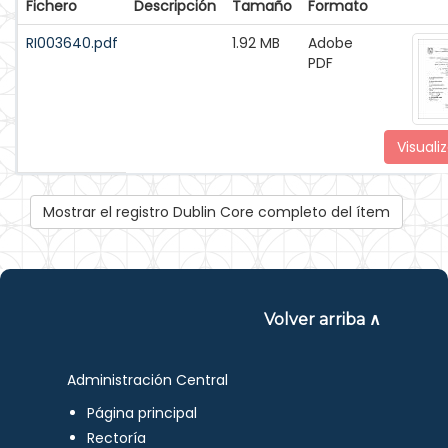
Fichero
Descripción
Tamaño
Formato
RI003640.pdf
1.92 MB
Adobe
PDF
Visualiz
Mostrar el registro Dublin Core completo del ítem
Volver arriba ∧
Administración Central
Página principal
Rectoría