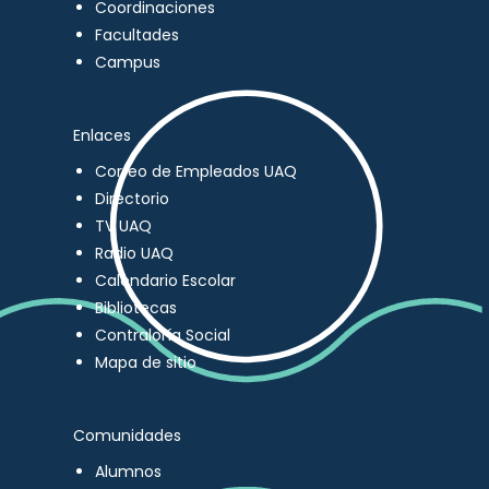
Coordinaciones
Facultades
Campus
Enlaces
Correo de Empleados UAQ
Directorio
TV UAQ
Radio UAQ
Calendario Escolar
Bibliotecas
Contraloría Social
Mapa de sitio
Comunidades
Alumnos