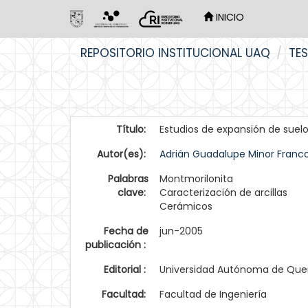
INICIO
Skip
REPOSITORIO INSTITUCIONAL UAQ
TES
navigation
Título:
Estudios de expansión de suel
Autor(es):
Adrián Guadalupe Minor Franc
Palabras
Montmorilonita
clave:
Caracterización de arcillas
Cerámicos
Fecha de
jun-2005
publicación :
Editorial :
Universidad Autónoma de Que
Facultad:
Facultad de Ingeniería