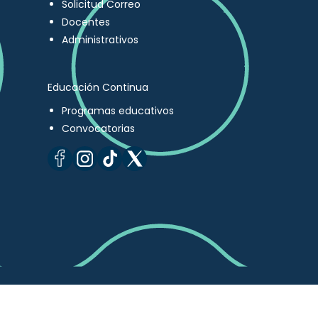
Solicitud Correo
Docentes
Administrativos
Educación Continua
Programas educativos
Convocatorias