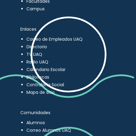
Facultades
Campus
Enlaces
Correo de Empleados UAQ
Directorio
TV UAQ
Radio UAQ
Calendario Escolar
Bibliotecas
Contraloría Social
Mapa de sitio
Comunidades
Alumnos
Correo Alumnos UAQ