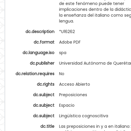
de este fenómeno puede tener
implicaciones dentro de la didácti
la enseñanza del italiano como s
lengua.
dc.description
*U16262
dc.format
Adobe PDF
dc.language.iso
spa
dc.publisher
Universidad Autónoma de Queréta
dc.relation.requires
No
dc.rights
Acceso Abierto
dc.subject
Preposiciones
dc.subject
Espacio
dc.subject
Lingüística cognoscitiva
dc.title
Las preposiciones in y a en italiano