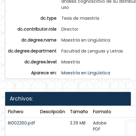
análisis cognoscitivo de su distribu
uso
dc.type
Tesis de maestría
dc.contributor.role
Director
dc.degree.name
Maestría en Lingüística
dc.degree.department
Facultad de Lenguas y Letras
dc.degree.level
Maestría
Aparece en:
Maestría en Lingüística
Archivos:
Fichero
Descripción
Tamaño
Formato
RI002260.pdf
3.39 MB
Adobe
PDF