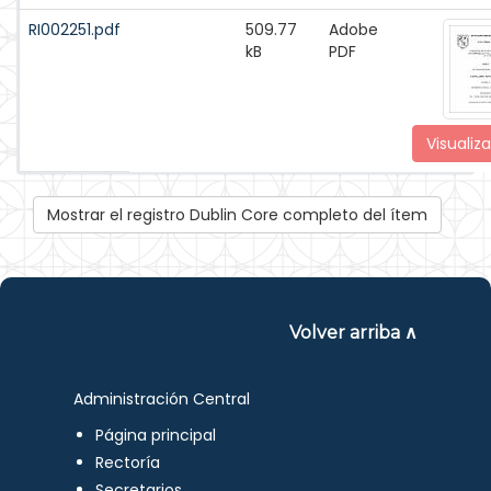
RI002251.pdf
509.77
Adobe
kB
PDF
Visualiza
Mostrar el registro Dublin Core completo del ítem
Volver arriba ∧
Administración Central
Página principal
Rectoría
Secretarios