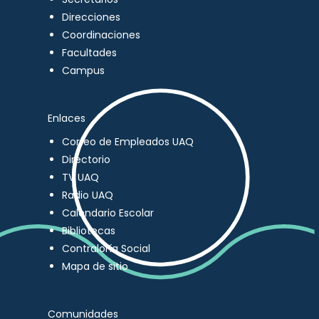
Direcciones
Coordinaciones
Facultades
Campus
Enlaces
Correo de Empleados UAQ
Directorio
TV UAQ
Radio UAQ
Calendario Escolar
Bibliotecas
Contraloría Social
Mapa de sitio
Comunidades