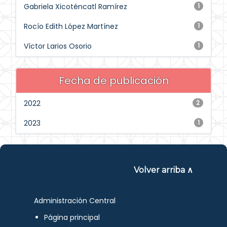
Gabriela Xicoténcatl Ramírez
1
Rocío Edith López Martínez
1
Víctor Larios Osorio
1
Fecha de publicación
2022
2
2023
1
Volver arriba ∧
Administración Central
Página principal