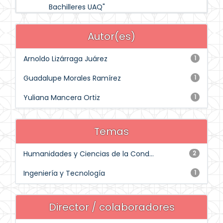
Bachilleres UAQ"
Autor(es)
Arnoldo Lizárraga Juárez
1
Guadalupe Morales Ramírez
1
Yuliana Mancera Ortiz
1
Temas
Humanidades y Ciencias de la Cond...
2
Ingeniería y Tecnología
1
Director / colaboradores