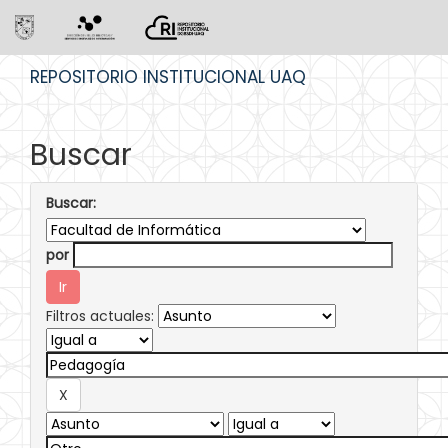
Skip
REPOSITORIO INSTITUCIONAL UAQ
navigation
Buscar
Buscar:
por
Filtros actuales: