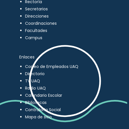
Rectoría
Secretarios
Direcciones
Coordinaciones
Facultades
Campus
Enlaces
Correo de Empleados UAQ
Directorio
TV UAQ
Radio UAQ
Calendario Escolar
Bibliotecas
Contraloría Social
Mapa de sitio