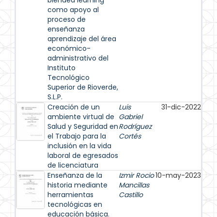
blended learning
como apoyo al
proceso de
enseñanza
aprendizaje del área
económico-
administrativo del
Instituto
Tecnológico
Superior de Rioverde,
S.L.P.
Creación de un
Luis
31-dic-2022
ambiente virtual de
Gabriel
Salud y Seguridad en
Rodríguez
el Trabajo para la
Cortés
inclusión en la vida
laboral de egresados
de licenciatura
Enseñanza de la
Izmir Rocio
10-may-2023
historia mediante
Mancillas
herramientas
Castillo
tecnológicas en
educación básica.