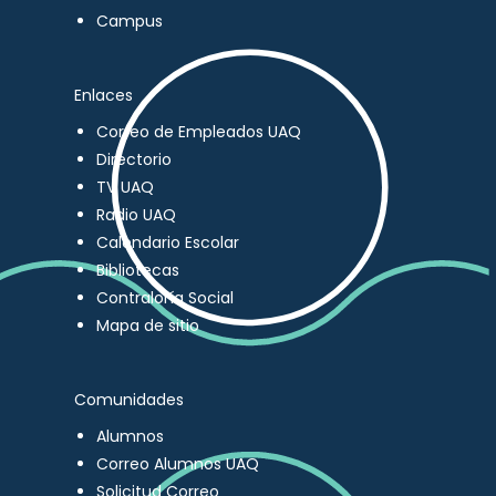
Campus
Enlaces
Correo de Empleados UAQ
Directorio
TV UAQ
Radio UAQ
Calendario Escolar
Bibliotecas
Contraloría Social
Mapa de sitio
Comunidades
Alumnos
Correo Alumnos UAQ
Solicitud Correo