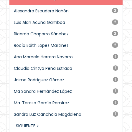
Alexandro Escudero Nahón
2
Luis Alan Acuña Gamboa
2
Ricardo Chaparro Sánchez
2
Rocío Edith López Martínez
2
Ana Marcela Herrera Navarro
1
Claudia Cintya Peña Estrada
1
Jaime Rodríguez Gómez
1
Ma Sandra Hernández López
1
Ma. Teresa García Ramírez
1
Sandra Luz Canchola Magdaleno
1
SIGUIENTE >