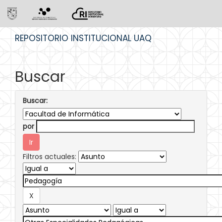
Skip
REPOSITORIO INSTITUCIONAL UAQ
navigation
Buscar
Buscar:
por
Filtros actuales: