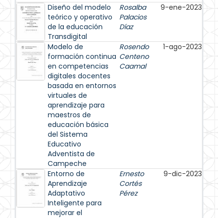
Diseño del modelo
Rosalba
9-ene-2023
teórico y operativo
Palacios
de la educación
Díaz
Transdigital
Modelo de
Rosendo
1-ago-2023
formación continua
Centeno
en competencias
Caamal
digitales docentes
basada en entornos
virtuales de
aprendizaje para
maestros de
educación básica
del Sistema
Educativo
Adventista de
Campeche
Entorno de
Ernesto
9-dic-2023
Aprendizaje
Cortés
Adaptativo
Pérez
Inteligente para
mejorar el