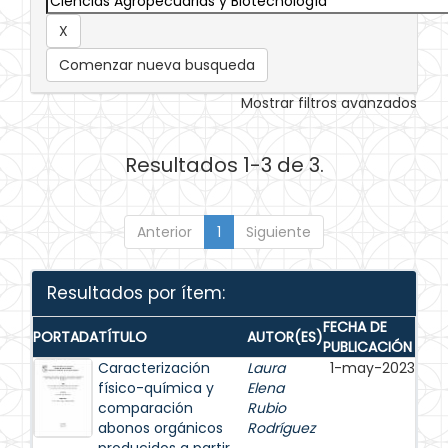
Comenzar nueva busqueda
Mostrar filtros avanzados
Resultados 1-3 de 3.
Anterior
1
Siguiente
Resultados por ítem:
FECHA DE
PORTADA
TÍTULO
AUTOR(ES)
PUBLICACIÓN
Caracterización
Laura
1-may-2023
físico-química y
Elena
comparación
Rubio
abonos orgánicos
Rodríguez