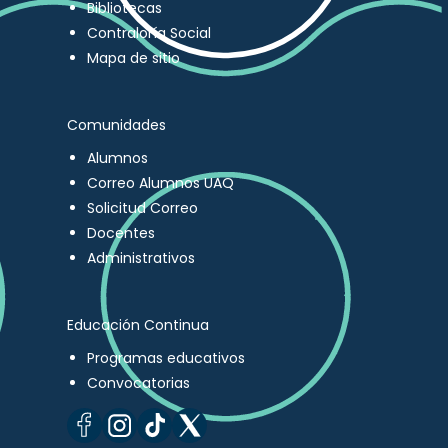
Bibliotecas
Contraloría Social
Mapa de sitio
Comunidades
Alumnos
Correo Alumnos UAQ
Solicitud Correo
Docentes
Administrativos
Educación Continua
Programas educativos
Convocatorias