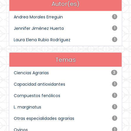
Autor(es)
Andrea Morales Erreguin
1
Jennifer Jiménez Huerta
1
Laura Elena Rubio Rodríguez
1
Temas
Ciencias Agrarias
3
Capacidad antioxidantes
1
Compuestos fenólicos
1
L. marginatus
1
Otras especialidades agrarias
1
Ovinos
1