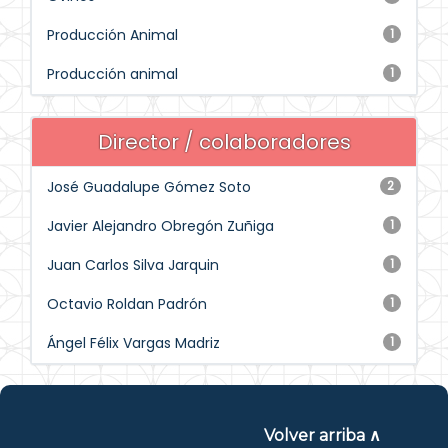
Producción Animal
1
Producción animal
1
Director / colaboradores
José Guadalupe Gómez Soto
2
Javier Alejandro Obregón Zuñiga
1
Juan Carlos Silva Jarquin
1
Octavio Roldan Padrón
1
Ángel Félix Vargas Madriz
1
Volver arriba ∧