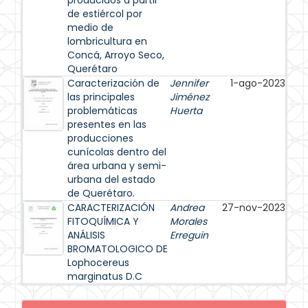
producidos a partir
de estiércol por
medio de
lombricultura en
Concá, Arroyo Seco,
Querétaro
Caracterización de
Jennifer
1-ago-2023
las principales
Jiménez
problemáticas
Huerta
presentes en las
producciones
cunícolas dentro del
área urbana y semi-
urbana del estado
de Querétaro.
CARACTERIZACIÓN
Andrea
27-nov-2023
FITOQUÍMICA Y
Morales
ANÁLISIS
Erreguin
BROMATOLOGICO DE
Lophocereus
marginatus D.C