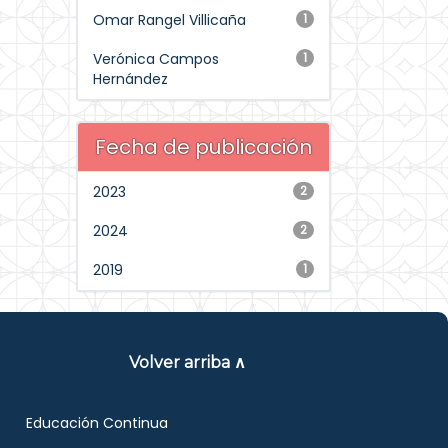
Omar Rangel Villicaña
1
Verónica Campos
1
Hernández
Fecha de publicación
2023
2
2024
2
2019
1
Volver arriba ∧
Educación Continua