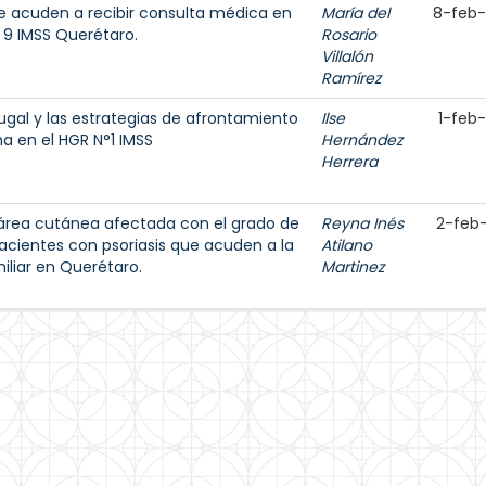
e acuden a recibir consulta médica en
María del
8-feb
. 9 IMSS Querétaro.
Rosario
Villalón
Ramírez
ugal y las estrategias de afrontamiento
Ilse
1-feb
 en el HGR N°1 IMSS
Hernández
Herrera
l área cutánea afectada con el grado de
Reyna Inés
2-feb
pacientes con psoriasis que acuden a la
Atilano
iliar en Querétaro.
Martinez