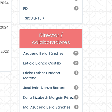
-2024
PDI
1
SIGUIENTE >
-2024
Director /
colaboradores
-2023
Azucena Bello Sánchez
2
Leticia Blanco Castillo
2
Ericka Esther Cadena
1
Moreno
José Iván Alonzo Barrera
1
Karla Elizabeth Margain Pérez
1
Ma. Azucena Bello Sanchéz
1