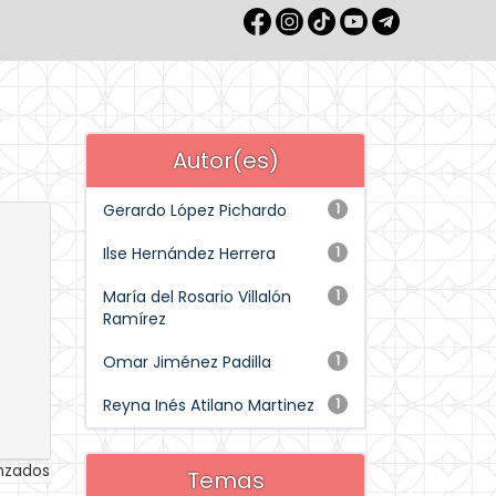
Autor(es)
Gerardo López Pichardo
1
Ilse Hernández Herrera
1
María del Rosario Villalón
1
Ramírez
Omar Jiménez Padilla
1
Reyna Inés Atilano Martinez
1
anzados
Temas