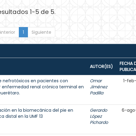
esultados 1-5 de 5.
Anterior
1
Siguiente
FECHA 
AUTOR(ES)
PUBLIC
e nefrotóxicos en pacientes con
Omar
1-feb
ar enfermedad renal crónica terminal en
Jiménez
Querétaro.
Padilla
tación en la biomecánica del pie en
Gerardo
6-ago
a distal en la UMF 13
López
Pichardo