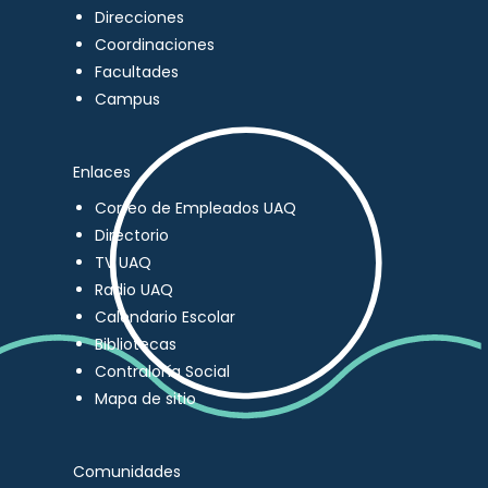
Direcciones
Coordinaciones
Facultades
Campus
Enlaces
Correo de Empleados UAQ
Directorio
TV UAQ
Radio UAQ
Calendario Escolar
Bibliotecas
Contraloría Social
Mapa de sitio
Comunidades