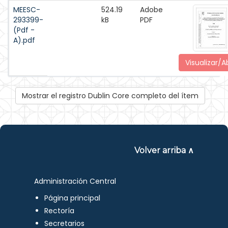
MEESC-
524.19
Adobe
293399-
kB
PDF
(Pdf -
A).pdf
Visualizar/Ab
Mostrar el registro Dublin Core completo del ítem
Volver arriba ∧
Administración Central
Página principal
Rectoría
Secretarios