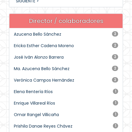
SIGUIENTE >
Director / colaboradores
Azucena Bello Sánchez
2
Ericka Esther Cadena Moreno
2
José Iván Alonzo Barrera
2
Ma. Azucena Bello Sánchez
2
Verónica Campos Hernández
2
Elena Rentería Ríos
1
Enrique Villareal Ríos
1
Omar Rangel Villicaña
1
Prishila Danae Reyes Chávez
1