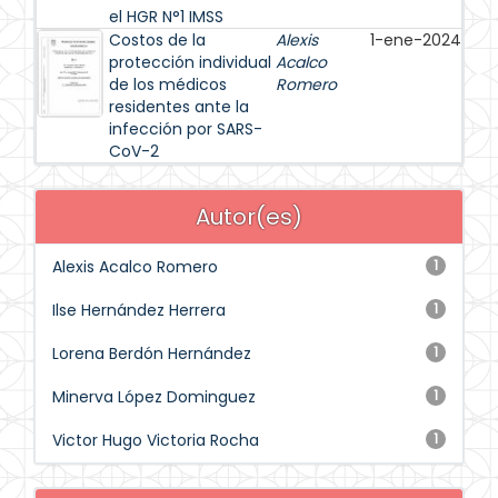
el HGR N°1 IMSS
Costos de la
Alexis
1-ene-2024
protección individual
Acalco
de los médicos
Romero
residentes ante la
infección por SARS-
CoV-2
Autor(es)
Alexis Acalco Romero
1
Ilse Hernández Herrera
1
Lorena Berdón Hernández
1
Minerva López Dominguez
1
Victor Hugo Victoria Rocha
1