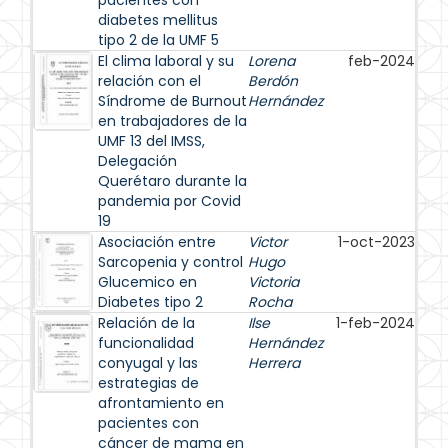
pacientes con
diabetes mellitus
tipo 2 de la UMF 5
El clima laboral y su
Lorena
feb-2024
relación con el
Berdón
Síndrome de Burnout
Hernández
en trabajadores de la
UMF 13 del IMSS,
Delegación
Querétaro durante la
pandemia por Covid
19
Asociación entre
Victor
1-oct-2023
Sarcopenia y control
Hugo
Glucemico en
Victoria
Diabetes tipo 2
Rocha
Relación de la
Ilse
1-feb-2024
funcionalidad
Hernández
conyugal y las
Herrera
estrategias de
afrontamiento en
pacientes con
cáncer de mama en