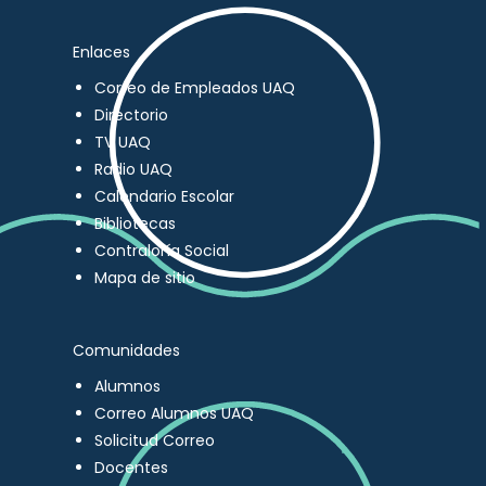
Enlaces
Correo de Empleados UAQ
Directorio
TV UAQ
Radio UAQ
Calendario Escolar
Bibliotecas
Contraloría Social
Mapa de sitio
Comunidades
Alumnos
Correo Alumnos UAQ
Solicitud Correo
Docentes