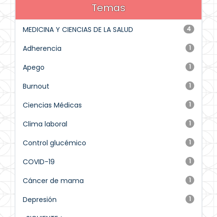
Temas
MEDICINA Y CIENCIAS DE LA SALUD
4
Adherencia
1
Apego
1
Burnout
1
Ciencias Médicas
1
Clima laboral
1
Control glucémico
1
COVID-19
1
Cáncer de mama
1
Depresión
1