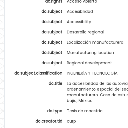
dc.rights
Acceso Abierto
dc.subject
Accesibilidad
dc.subject
Accessibility
dc.subject
Desarrollo regional
dc.subject
Localización manufacturera
dc.subject
Manufacturing location
dc.subject
Regional development
dc.subject.classification
INGENIERÍA Y TECNOLOGÍA
dc.title
La accesibilidad de las autovía
ordenamiento espacial del se
manufacturero. Caso de estud
bajío, México
dc.type
Tesis de maestría
dc.creator.tid
curp