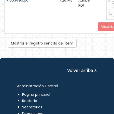
RI003490.pdf
7.28 MB
Adobe
PDF
Visualiz
Mostrar el registro sencillo del ítem
Volver arriba ∧
Administración Central
Página principal
Rectoría
Secretarios
Direcciones