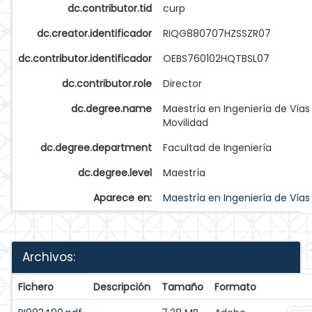
dc.contributor.tid
curp
dc.creator.identificador
RIQG880707HZSSZR07
dc.contributor.identificador
OEBS760102HQTBSL07
dc.contributor.role
Director
dc.degree.name
Maestría en Ingeniería de Vías
Movilidad
dc.degree.department
Facultad de Ingeniería
dc.degree.level
Maestría
Aparece en:
Maestría en Ingeniería de Vías
Archivos:
Fichero
Descripción
Tamaño
Formato