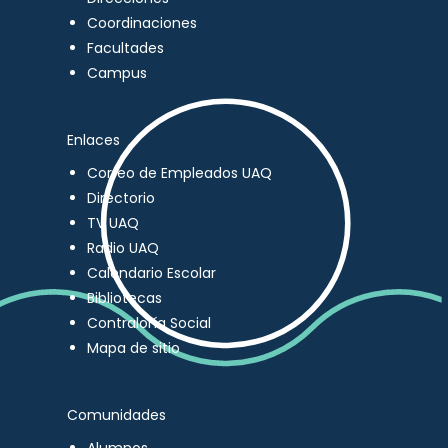
Coordinaciones
Facultades
Campus
Enlaces
Correo de Empleados UAQ
Directorio
TV UAQ
Radio UAQ
Calendario Escolar
Bibliotecas
Contraloría Social
Mapa de sitio
Comunidades