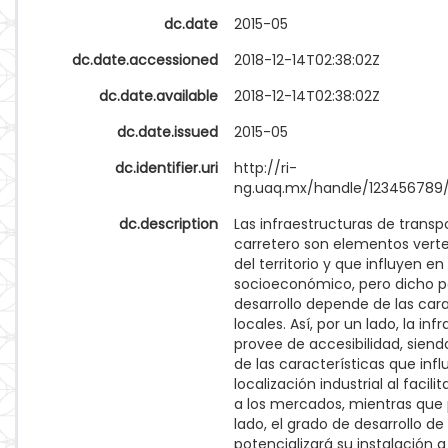
dc.date
2015-05
dc.date.accessioned
2018-12-14T02:38:02Z
dc.date.available
2018-12-14T02:38:02Z
dc.date.issued
2015-05
dc.identifier.uri
http://ri-
ng.uaq.mx/handle/123456789
dc.description
Las infraestructuras de transp
carretero son elementos vert
del territorio y que influyen en 
socioeconómico, pero dicho p
desarrollo depende de las cara
locales. Así, por un lado, la inf
provee de accesibilidad, siend
de las características que infl
localización industrial al facili
a los mercados, mientras que p
lado, el grado de desarrollo de
potencializará su instalación a 