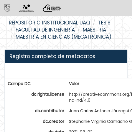
Skip
REPOSITORIO INSTITUCIONAL UAQ
TESIS
navigation
FACULTAD DE INGENIERÍA
MAESTRÍA
MAESTRÍA EN CIENCIAS (MECATRÓNICA)
Registro completo de metadatos
Campo DC
Valor
dc.rights.license
http://creativecommons.org/
nc-nd/4.0
dc.contributor
Juan Carlos Antonio Jáuregui 
dc.creator
Stephanie Virginia Camacho G