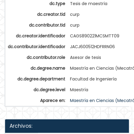
dc.type
Tesis de maestría
dc.creator.tid
curp
dc.contributor.tid
curp
dc.creator.identificador
CAGS890221MCSMTT09
dc.contributor.identificador
JACJ600512HDFRRN06
dc.contributor.role
Asesor de tesis
dc.degree.name
Maestría en Ciencias (Mecatr
dc.degree.department
Facultad de Ingeniería
dc.degree.level
Maestría
Aparece en:
Maestría en Ciencias (Mecatr
Archivos: