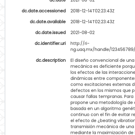
dc.date
2021-08-02
dc.date.accessioned
2018-12-14T02:23:43Z
dc.date.available
2018-12-14T02:23:43Z
dc.date.issued
2021-08-02
dc.identifier.uri
http://ri-
ng.uaq.mx/handle/123456789
dc.description
El diseño convencional de una
mecánica es deficiente porqu
los efectos de las interaccion
dinámicas entre componentes
como excitaciones externas d
defectos en los mismos que p
causar fallas tempranas. Para e
propone una metodología de 
basada en un algoritmo genét
continuo con el fin de evitar 
el efecto de ¿beating vibratio
transmisión mecánica de una 
mediante la maximización de l