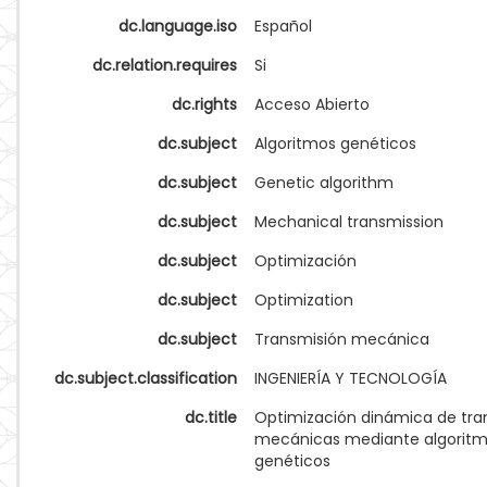
dc.language.iso
Español
dc.relation.requires
Si
dc.rights
Acceso Abierto
dc.subject
Algoritmos genéticos
dc.subject
Genetic algorithm
dc.subject
Mechanical transmission
dc.subject
Optimización
dc.subject
Optimization
dc.subject
Transmisión mecánica
dc.subject.classification
INGENIERÍA Y TECNOLOGÍA
dc.title
Optimización dinámica de tra
mecánicas mediante algorit
genéticos