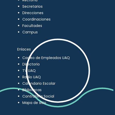
Rectoría
Secretarios
Direcciones
Coordinaciones
Facultades
Campus
Enlaces
Correo de Empleados UAQ
Directorio
TV UAQ
Radio UAQ
Calendario Escolar
Bibliotecas
Contraloría Social
Mapa de sitio