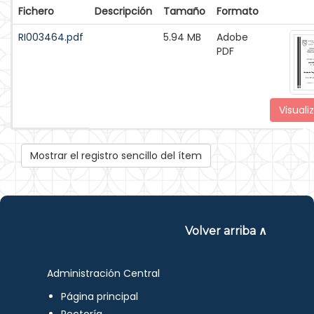
Fichero
Descripción
Tamaño
Formato
RI003464.pdf
5.94 MB
Adobe
PDF
Visuali
Mostrar el registro sencillo del ítem
Volver arriba ∧
Administración Central
Página principal