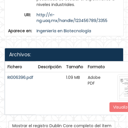
niveles industriales.
URI:
http://ri-
ng.uaq.mx/handle/123456789/3355
Aparece en:
Ingeniería en Biotecnología
Archivos:
Fichero
Descripción
Tamaño
Formato
RI006396.pdf
1.09 MB
Adobe
PDF
Visualiz
Mostrar el registro Dublin Core completo del ítem