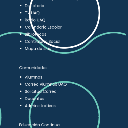
Directorio
TV UAQ
Radio UAQ
Calendario Escolar
Bibliotecas
Contraloría Social
Mapa de sitio
Comunidades
Alumnos
Correo Alumnos UAQ
Solicitud Correo
Docentes
Administrativos
Educación Continua