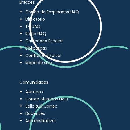
Enlaces
Correo de Empleados UAQ
Directorio
TV UAQ
Radio UAQ
Calendario Escolar
Bibliotecas
Contraloría Social
Mapa de sitio
Comunidades
Alumnos
Correo Alumnos UAQ
Solicitud Correo
Docentes
Administrativos