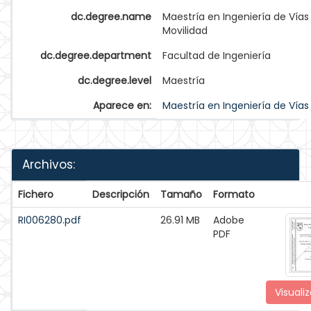
dc.degree.name
Maestría en Ingeniería de Vías
Movilidad
dc.degree.department
Facultad de Ingeniería
dc.degree.level
Maestría
Aparece en:
Maestría en Ingeniería de Vías
Archivos:
Fichero
Descripción
Tamaño
Formato
RI006280.pdf
26.91 MB
Adobe
PDF
Visualiz