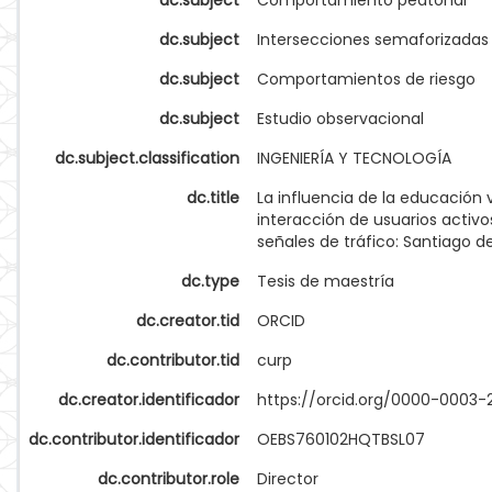
dc.subject
Comportamiento peatonal
dc.subject
Intersecciones semaforizadas
dc.subject
Comportamientos de riesgo
dc.subject
Estudio observacional
dc.subject.classification
INGENIERÍA Y TECNOLOGÍA
dc.title
La influencia de la educación v
interacción de usuarios activo
señales de tráfico: Santiago 
dc.type
Tesis de maestría
dc.creator.tid
ORCID
dc.contributor.tid
curp
dc.creator.identificador
https://orcid.org/0000-0003
dc.contributor.identificador
OEBS760102HQTBSL07
dc.contributor.role
Director