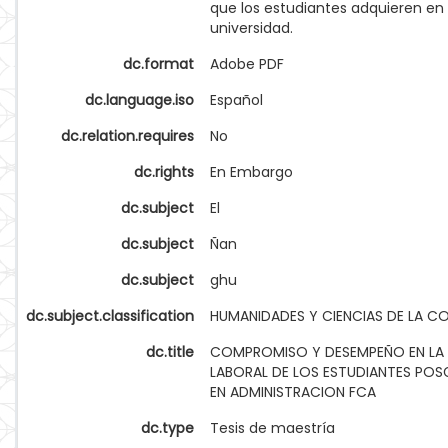
que los estudiantes adquieren en 
universidad.
dc.format
Adobe PDF
dc.language.iso
Español
dc.relation.requires
No
dc.rights
En Embargo
dc.subject
El
dc.subject
Ñan
dc.subject
ghu
dc.subject.classification
HUMANIDADES Y CIENCIAS DE LA 
dc.title
COMPROMISO Y DESEMPEÑO EN LA 
LABORAL DE LOS ESTUDIANTES PO
EN ADMINISTRACION FCA
dc.type
Tesis de maestría