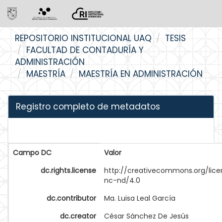
Skip
REPOSITORIO INSTITUCIONAL UAQ
TESIS
navigation
FACULTAD DE CONTADURÍA Y
ADMINISTRACIÓN
MAESTRÍA
MAESTRÍA EN ADMINISTRACIÓN
Registro completo de metadatos
Campo DC
Valor
dc.rights.license
http://creativecommons.org/lice
nc-nd/4.0
dc.contributor
Ma. Luisa Leal García
dc.creator
César Sánchez De Jesús