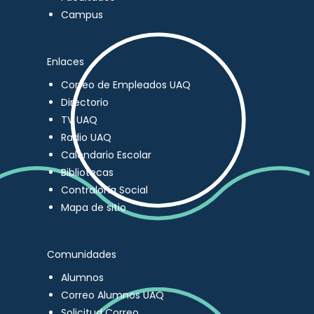
Campus
Enlaces
Correo de Empleados UAQ
Directorio
TV UAQ
Radio UAQ
Calendario Escolar
Bibliotecas
Contraloría Social
Mapa de sitio
Comunidades
Alumnos
Correo Alumnos UAQ
Solicitud Correo