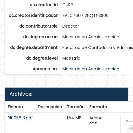
dc.creator.tid
CURP
dc.creator.identificador
SAJC760712HQTNSS00
dc.contributor.role
Director
dc.degree.name
Maestría en Administración
dc.degree.department
Facultad de Contaduría y Adminis
dc.degree.level
Maestría
Aparece en:
Maestría en Administración
Archivos:
Fichero
Descripción
Tamaño
Formato
RI005813.pdf
1.54 MB
Adobe
PDF