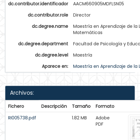
dc.contributor.identificador
AACM660905MDFLSN05
dc.contributor.role
Director
dc.degree.name
Maestría en Aprendizaje de la 
Matemáticas
dc.degree.department
Facultad de Psicología y Educ
dc.degree.level
Maestría
Aparece en:
Maestría en Aprendizaje de la
Archivos:
Fichero
Descripción
Tamaño
Formato
RI005738.pdf
1.82 MB
Adobe
PDF