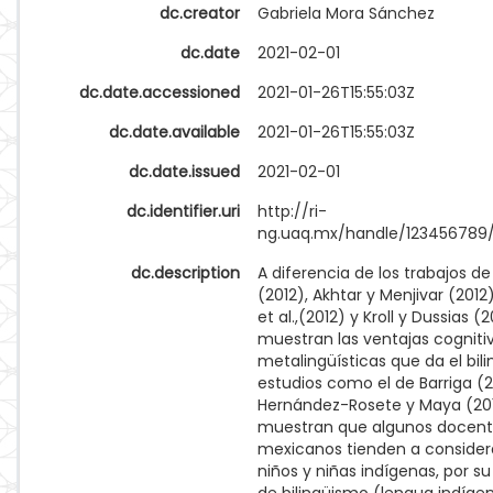
dc.creator
Gabriela Mora Sánchez
dc.date
2021-02-01
dc.date.accessioned
2021-01-26T15:55:03Z
dc.date.available
2021-01-26T15:55:03Z
dc.date.issued
2021-02-01
dc.identifier.uri
http://ri-
ng.uaq.mx/handle/123456789
dc.description
A diferencia de los trabajos de 
(2012), Akhtar y Menjivar (2012)
et al.,(2012) y Kroll y Dussias (
muestran las ventajas cogniti
metalingüísticas que da el bil
estudios como el de Barriga (
Hernández-Rosete y Maya (20
muestran que algunos docen
mexicanos tienden a considera
niños y niñas indígenas, por s