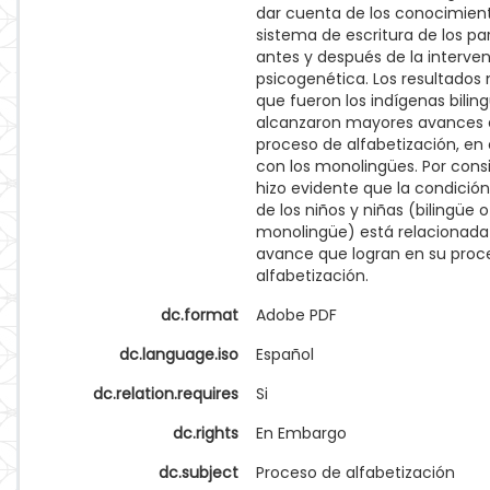
dar cuenta de los conocimient
sistema de escritura de los par
antes y después de la interve
psicogenética. Los resultados
que fueron los indígenas bilin
alcanzaron mayores avances 
proceso de alfabetización, en
con los monolingües. Por consi
hizo evidente que la condición 
de los niños y niñas (bilingüe o
monolingüe) está relacionada
avance que logran en su proc
alfabetización.
dc.format
Adobe PDF
dc.language.iso
Español
dc.relation.requires
Si
dc.rights
En Embargo
dc.subject
Proceso de alfabetización