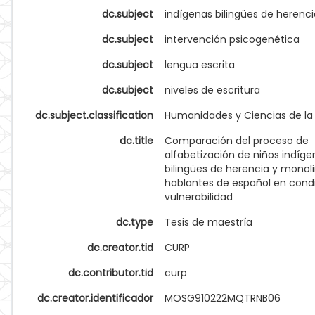
dc.subject
indígenas bilingües de herenci
dc.subject
intervención psicogenética
dc.subject
lengua escrita
dc.subject
niveles de escritura
dc.subject.classification
Humanidades y Ciencias de l
dc.title
Comparación del proceso de
alfabetización de niños indíge
bilingües de herencia y monol
hablantes de español en cond
vulnerabilidad
dc.type
Tesis de maestría
dc.creator.tid
CURP
dc.contributor.tid
curp
dc.creator.identificador
MOSG910222MQTRNB06