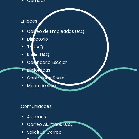
Campus
Enlaces
Correo de Empleados UAQ
Directorio
TV UAQ
Radio UAQ
Calendario Escolar
Bibliotecas
Contraloría Social
Mapa de sitio
Comunidades
Alumnos
Correo Alumnos UAQ
Solicitud Correo