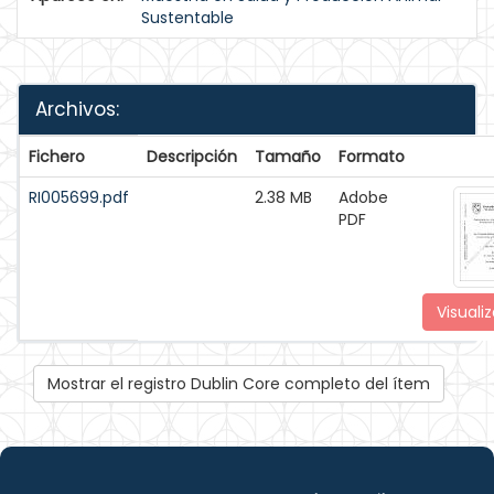
Sustentable
Archivos:
Fichero
Descripción
Tamaño
Formato
RI005699.pdf
2.38 MB
Adobe
PDF
Visualiz
Mostrar el registro Dublin Core completo del ítem