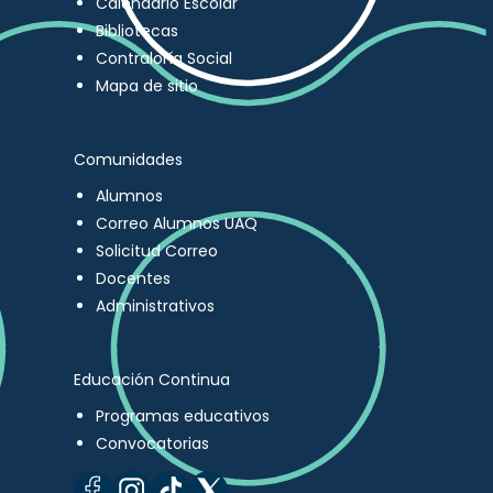
Calendario Escolar
Bibliotecas
Contraloría Social
Mapa de sitio
Comunidades
Alumnos
Correo Alumnos UAQ
Solicitud Correo
Docentes
Administrativos
Educación Continua
Programas educativos
Convocatorias