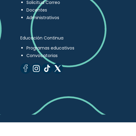
Solicitud Correo
Docentes
Administrativos
Educación Continua
Programas educativos
Convocatorias