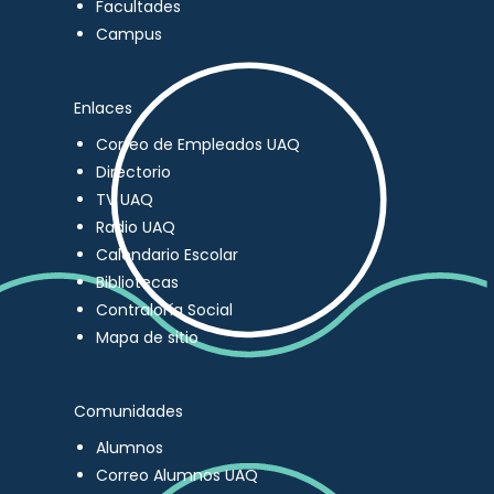
Facultades
Campus
Enlaces
Correo de Empleados UAQ
Directorio
TV UAQ
Radio UAQ
Calendario Escolar
Bibliotecas
Contraloría Social
Mapa de sitio
Comunidades
Alumnos
Correo Alumnos UAQ