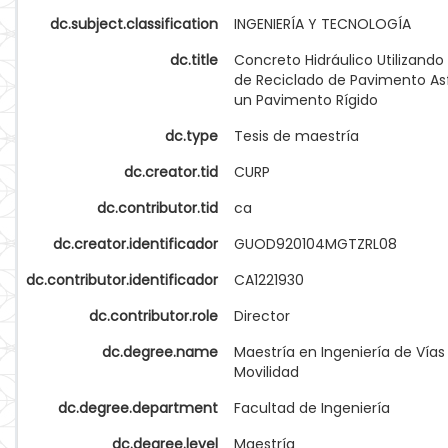
dc.subject.classification
INGENIERÍA Y TECNOLOGÍA
dc.title
Concreto Hidráulico Utilizand
de Reciclado de Pavimento Asf
un Pavimento Rígido
dc.type
Tesis de maestría
dc.creator.tid
CURP
dc.contributor.tid
ca
dc.creator.identificador
GUOD920104MGTZRL08
dc.contributor.identificador
CA1221930
dc.contributor.role
Director
dc.degree.name
Maestría en Ingeniería de Vías
Movilidad
dc.degree.department
Facultad de Ingeniería
dc.degree.level
Maestría