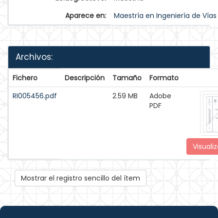
Aparece en:
Maestría en Ingeniería de Vías
Archivos:
Fichero
Descripción
Tamaño
Formato
RI005456.pdf
2.59 MB
Adobe
PDF
Visualiz
Mostrar el registro sencillo del ítem