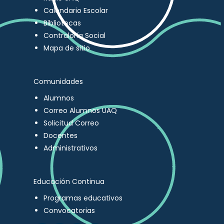
Calendario Escolar
Bibliotecas
Contraloría Social
Mapa de sitio
Comunidades
Alumnos
Correo Alumnos UAQ
Solicitud Correo
Docentes
Administrativos
Educación Continua
Programas educativos
Convocatorias