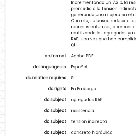
Incrementando un 7.3 % la res
promedio a la tensión indirect
generando una mejora en el c
Con ello, se busca reducir el
recursos naturales, acercarse a
reutilizando los agregados ya e
RAP, una vez que han cumplido
útil.
dc.format
Adobe PDF
dc.language.iso
Español
dc.relation.requires
Si
dc.rights
En Embargo
dc.subject
agregados RAP
dc.subject
resistencia
dc.subject
tensión indirecta
dc.subject
concreto hidráulico