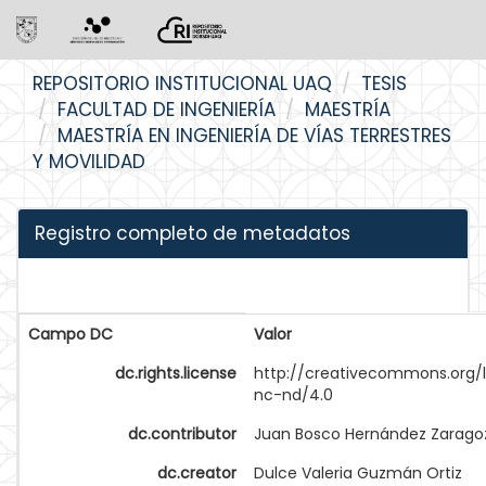
Skip
REPOSITORIO INSTITUCIONAL UAQ
TESIS
navigation
FACULTAD DE INGENIERÍA
MAESTRÍA
MAESTRÍA EN INGENIERÍA DE VÍAS TERRESTRES
Y MOVILIDAD
Registro completo de metadatos
Campo DC
Valor
dc.rights.license
http://creativecommons.org/
nc-nd/4.0
dc.contributor
Juan Bosco Hernández Zarago
dc.creator
Dulce Valeria Guzmán Ortiz