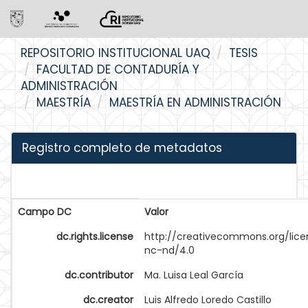
Skip
REPOSITORIO INSTITUCIONAL UAQ
TESIS
navigation
FACULTAD DE CONTADURÍA Y
ADMINISTRACIÓN
MAESTRÍA
MAESTRÍA EN ADMINISTRACIÓN
Registro completo de metadatos
Campo DC
Valor
dc.rights.license
http://creativecommons.org/lice
nc-nd/4.0
dc.contributor
Ma. Luisa Leal García
dc.creator
Luis Alfredo Loredo Castillo