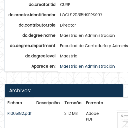
dc.creator.tid
CURP
dc.creator.identificador
LOCL920815HSPRSS07
dc.contributor.role
Director
dc.degree.name
Maestría en Administración
dc.degree.department
Facultad de Contaduría y Adminis
dc.degree.level
Maestría
Aparece en:
Maestría en Administración
Archivos:
Fichero
Descripción
Tamaño
Formato
RI005182.pdf
3.12 MB
Adobe
PDF