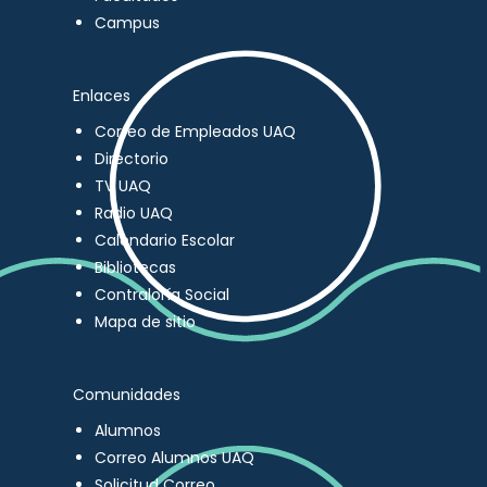
Campus
Enlaces
Correo de Empleados UAQ
Directorio
TV UAQ
Radio UAQ
Calendario Escolar
Bibliotecas
Contraloría Social
Mapa de sitio
Comunidades
Alumnos
Correo Alumnos UAQ
Solicitud Correo