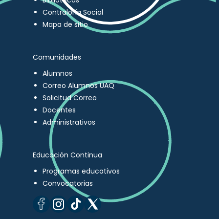
Bibliotecas
Contraloría Social
Mapa de sitio
Comunidades
Alumnos
Correo Alumnos UAQ
Solicitud Correo
Docentes
Administrativos
Educación Continua
Programas educativos
Convocatorias