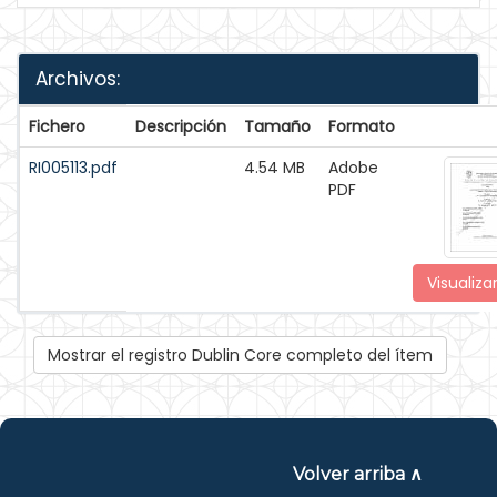
Archivos:
Fichero
Descripción
Tamaño
Formato
RI005113.pdf
4.54 MB
Adobe
PDF
Visualiza
Mostrar el registro Dublin Core completo del ítem
Volver arriba ∧