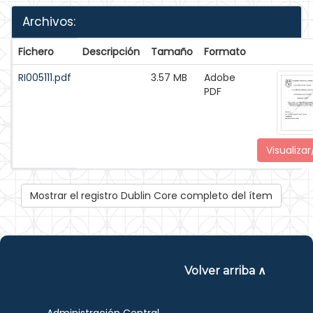
Archivos:
Fichero
Descripción
Tamaño
Formato
RI005111.pdf
3.57 MB
Adobe
PDF
Visualizar
Mostrar el registro Dublin Core completo del ítem
Volver arriba ∧