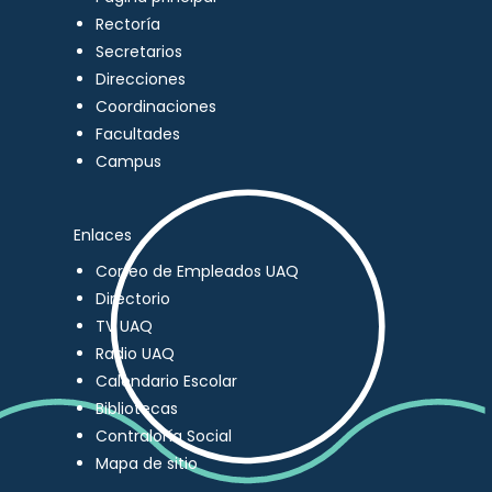
Rectoría
Secretarios
Direcciones
Coordinaciones
Facultades
Campus
Enlaces
Correo de Empleados UAQ
Directorio
TV UAQ
Radio UAQ
Calendario Escolar
Bibliotecas
Contraloría Social
Mapa de sitio