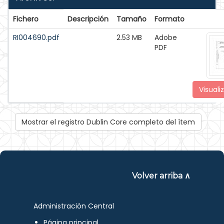
Fichero
Descripción
Tamaño
Formato
RI004690.pdf
2.53 MB
Adobe
PDF
Visuali
Mostrar el registro Dublin Core completo del ítem
Volver arriba ∧
Administración Central
Página principal